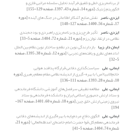
از برنامه‌ریزی خطی و تلفیق فرآیند تحلیل سلسله مراتبی فازی و
الگوریتم ژنتیک
[دوره 14، شماره 43، 1397، صفحه 129-155]
ایزدی، ناصر
نقش منابع آشکار اطلاعاتی در جنگ های آینده
[دوره
17، شماره 56، 1400، صفحه 127-148]
ایزدی، ناصر
تأثیر طرح‌ریزی و برنامه‌ریزی راهبردی و بودجه‌بندی
نظامی در ارتقاء توان رزم
[دوره 21، شماره 72، 1404، صفحه 5-33]
ایمان دار، زیبا
بازدارندگی نوین در نظم و ساختار نوین نظام بین الملل
(داده‌های نظری و یافته‌های تجربی)
[دوره 12، شماره 38، 1395، صفحه
5-32]
ایمانی، علی
سیاست‌گذاری دفاعی قرارگاه پدافند هوایی
خاتم‌الانبیا(ص) با بهره-گیری از اندیشه نظامی مقام معظم رهبری
[دوره
10، شماره 28، 1393، صفحه 111-136]
ایمانی، علی
مطالعه تطبیقی سرفصل‌های آموزشی دانشگاه فرماندهی
و ستاد ارتش جمهوری اسلامی ایران و دانشکده فرماندهی و ستاد
نیروی زمینی ارتش خلق چین
[دوره 18، شماره 60، 1401، صفحه 167-
194]
ایمانی، علی
الگوی دفاع مردم‌پایه با بهره‌گیری از اندیشه‌های دفاعی
فرماندهی معظم کل قوا حضرت امام خامنه‌ای (مدظله‌العالی)
[دوره 21،
شماره 74، 1404، صفحه 5-41]