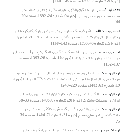
[دوره 9، شماره 26، 1392، صفحه 145-160]
احمدلو، افشین
ارائه الگوی الگوریتم رمزنگاری و احراز اصالت در
سامانه‌های دورسنجی نظامی
[دوره 9، شماره 24، 1392، صفحه 29-
44]
احمدی، عبد الله
تاثیر فرهنگ سازمانی در جلوگیری از کژکارکردهای
رفتار سازمانی کارکنان وظیفه قرارگاه پدافند هوایی خاتم الانبیاء(ص)
[دوره 15، شماره 48، 1398، صفحه 143-160]
احمدی، مسلم
بررسی رابطه سبک یادگیری با انگیزه پیشرفت تحصیلی
در مرکز آموزش پشتیبانی نزاجا
[دوره 10، شماره 28، 1393، صفحه
137-152]
اردلان، امید
شناسایی مهمترین معیارهای اخلاقی موثر در مدیریت و
فرماندهی با الهام از منابع دینی با استفاده از تکنیک‌ AHP در آجا
[دوره
19، شماره 63، 1402، صفحه 229-248]
اردلان، امید
الگوی ارزیابی عملکرد کارکنان ارتش جمهوری اسلامی
ایران در عملیات مشترک
[دوره 20، شماره 67، 1403، صفحه 33-58]
اردلان، امید
طراحی الگوی جذب و گزینش حداکثری نخبگان در
دانشگاه‌های نیروهای مسلح
[دوره 21، شماره 71، 1404، صفحه 39-
75]
ارشاد، مریم
تاثیر معنویت در محیط کار بر افزایش انگیزه شغلی