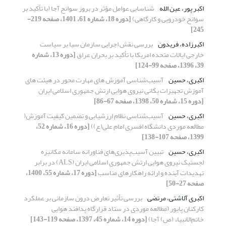
اکبر پور، عین الله
شناسایی عوامل مؤثر در بروز سوانح آجا (با تأکید بر
سوانح خودرویی و کارگاهی)
[دوره 18، شماره 61، 1401، صفحه 219-
245]
اکبرزاده، فریدون
بررسی نقش اجرایی سازمان سیا بر سیاست
خارجی ایالات متحده امریکا با تأکید بر بحران عراق
[دوره 13، شماره
39، 1396، صفحه 99-124]
اکبری، حسین
آسیب‌شناسی آموزش های مهارت محور در هیئت های
آموزش تجهیزات یگانی نیروی هوایی ارتش جمهوری اسلامی ایران
[دوره 15، شماره 50، 1398، صفحه 67-86]
اکبری، حسین
آسیب‌شناسی نظام ارزشیابی و تضمین کیفیت آموزش(
مطالعه موردی دانشگاه افسری امام علی(ع))
[دوره 16، شماره 52،
1399، صفحه 107-138]
اکبری، حسین
تبیین آسیب‌پذیری‌های فناورانه سامانه مکانیزه
لجستیک نیروی هوایی ارتش جمهوری اسلامی ایران (ALS) در برابر
تهدیدات آینده و ارائه راهکارهای مناسب
[دوره 17، شماره 55، 1400،
صفحه 27-50]
اکبری آلاشتی، مرتضی
بررسی تأثیر تعارض درون سازمانی بر عملکرد
کارکنان پایور (مطالعه موردی در ستاد قرارگاه پدافند هوایی
خاتم‌الانبیاء (ص) آجا)
[دوره 14، شماره 45، 1397، صفحه 119-143]