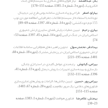
بکر، عبدالصمد
نیاز هواپیماهای شکاری به سیستم های جنگ
الکترونیک
[دوره 3، شماره 5، 1385، صفحه 155-170]
بهارلو، اصغر
طراحی و پیاده‌سازی سامانه بومی طرح تیر دیجیتال
توپخانه با استفاده از سیستم اطلاعات جغرافیایی (مطالعه موردی توپ
155 م م خودکششی)
[دوره 14، شماره 44، 1397، صفحه 69-89]
بهاری، رحیم
تبیین عملیات پایش فضای سایبری ارتش جمهوری
اسلامی ایران در جنگ ترکیبی
[دوره 14، شماره 45، 1397، صفحه 53-
74]
بهدادفر، محمدرسول
تدوین راهبردهای هم‌افزایی سامانه‌ اطلاعات
ارتش جمهوری اسلامی ایران در رزمایش مشترک
[دوره 18، شماره 60،
1401، صفحه 195-221]
بهرامی، کیانوش
رتبه‌بندی عوامل کلیدی در استراتژی چابکی
بازسازی و بهینه‌سازی تجهیزات با روش دیمتل
[دوره 13، شماره 41،
1396، صفحه 111-132]
بهرامی پور، حسین
تبیین چالش‌ها، الزامات و روش‌های تجاری‌سازی
فناوری‌های دفاعی: یک مرور نظام‌مند
[دوره 20، شماره 67، 1403،
صفحه 115-151]
بهمنش، غلامرضا
فناوری هوافضا
[دوره 1، شماره 1، 1383، صفحه
23-30]