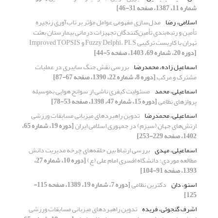
شماره 11، 1387، صفحه 31-46]
اسلامی، رضا
مدل‌سازی مفهومی عوامل مؤثر بر تاب‌آوری زنجیره
تأمین و رتبه‌بندی تأمین‌کنندگان تجهیزات درمانی بیمارستان بعثت
تهران با کاربست ترکیبی Fuzzy Delphi، PLS و Improved TOPSIS
[دوره 20، شماره 69، 1403، صفحه 5-44]
اسماعیل زاده، محمدرضا
بررسی نقش جنگ سایبری در عملیات
مشترک و مرکب
[دوره 8، شماره 22، 1390، صفحه 67-87]
اسماعیلی، محمد
مسئولیت کیفری ناشی از سوانح هوایی به‌وسیله
پروازهای نظامی
[دوره 15، شماره 47، 1398، صفحه 53-78]
اسماعیلی، محمدرضا
تدوین راهبردهای میزبانی مسابقات ورزشی
ارتش‌های جهان (سیزم) در جمهوری اسلامی ایران
[دوره 19، شماره 65،
1402، صفحه 229-253]
اسماعیلی، مهدی
بررسی ارتباط بین حلقه‌های چرخه مدیریت دانش
مطالعه موردی؛ دانشگاه افسری امام علی (ع)
[دوره 10، شماره 27،
1393، صفحه 91-104]
اسنو، دان
دکترین نظامی
[دوره 7، شماره 19، 1389، صفحه 115-
125]
اشرف گنجوئی، فریده
تدوین راهبردهای میزبانی مسابقات ورزشی