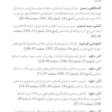
128]
آتشگاهی، حسن
طراحی و پیاده‌سازی سامانه بومی طرح تیر دیجیتال
توپخانه با استفاده از سیستم اطلاعات جغرافیایی (مطالعه موردی توپ
155 م م خودکششی)
[دوره 14، شماره 44، 1397، صفحه 69-89]
آتشی، سید حسین
بررسی تربیت نظامی دانشجویان دانشگاه افسری
امام علی (ع) از دیدگاه فرماندهان
[دوره 10، شماره 27، 1393، صفحه
49-66]
آجودانی، فرشید
الزامات ژئوپلیتیک پیمان دفاعی مشترک کشورهای
حوزه خلیج فارس
[دوره 9، شماره 23، 1392، صفحه 87-106]
آذر، داود
تحلیل هرمنوتیک عملیات روانی در عصر نبوت پیامبر اسلام
(ص)
[دوره 11، شماره 32، 1394، صفحه 99-120]
آذر، داود
تبیین و تحلیل عوامل و شاخص‌های توان رزمی آجا در جنگ
ترکیبی
[دوره 12، شماره 37، 1395، صفحه 47-71]
آذر، داود
تبیین عملیات پایش فضای سایبری ارتش جمهوری اسلامی
ایران در جنگ ترکیبی
[دوره 14، شماره 45، 1397، صفحه 53-74]
آذر، داود
امکان سنجی به کارگیری هواپیمای سی 130 جهت انجام
مأموریت جنگ الکترونیک دورایستای هواپایه
[دوره 15، شماره 48،
1398، صفحه 71-97]
آذر، داود
ارتقای توان مقابله ارتش جمهوری اسلامی ایران با عملیات