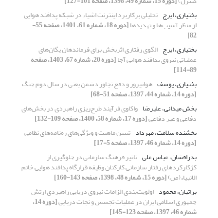
کنترل)
[دوره 15، شماره 49، 1398، صفحه 101-127]
بختیاری، ایرج
تحلیلی برکاربرد اینترنت اشیاء در شبکه پدافند هوایی
از منظر آسیب‌ها و تهدیدها
[دوره 18، شماره 61، 1401، صفحه 55-
82]
بختیاری، ایرج
الگوی رفتاری اثربخش برای فرماندهان یگان‌های
عملیاتی نیروی پدافند هوایی آجا
[دوره 20، شماره 67، 1403، صفحه
89-114]
بختیاری، یوسف
هوانیروز و دفع تجاوز دشمن بعثی در سال دوم جنگ
[دوره 14، شماره 44، 1397، صفحه 51-68]
بخش میدانی، علیرضا
واکاوی فرآیند طرح‌ریزی راهبردی در بخش‌های
دفاعی و غیر دفاعی
[دوره 17، شماره 58، 1400، صفحه 109-132]
بخشنده سلامت، مهرداد
تبیین ماهیت و ویژگی‌های ره‌نامه‌های نظامی
[دوره 14، شماره 46، 1397، صفحه 5-17]
بذرافشان، عباس علی
تاثیر فرهنگ سازمانی در جلوگیری از
کژکارکردهای رفتار سازمانی کارکنان وظیفه قرارگاه پدافند هوایی خاتم
الانبیاء(ص)
[دوره 15، شماره 48، 1398، صفحه 143-160]
براتیان، محمود
اولویت‌بندی الزامات نیروی دریایی راهبردی ارتش
جمهوری اسلامی ایران در عملیات تجسس و نجات دریایی
[دوره 14،
شماره 46، 1397، صفحه 123-145]