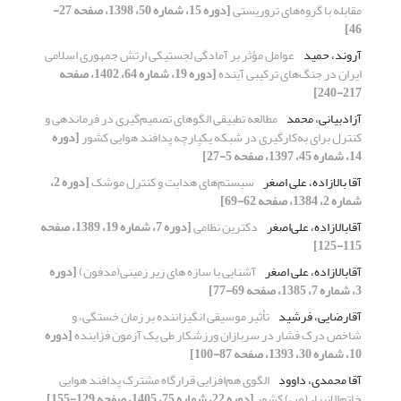
مقابله با گروه‌های تروریستی
[دوره 15، شماره 50، 1398، صفحه 27-
46]
آروند، حمید
عوامل مؤثر بر آمادگی لجستیکی ارتش جمهوری اسلامی
ایران در جنگ‌های ترکیبی آینده
[دوره 19، شماره 64، 1402، صفحه
217-240]
آزادبیانی، محمد
مطالعه تطبیقی الگوهای تصمیم‌گیری در فرماندهی و
کنترل برای به‌کارگیری در شبکه یکپارچه پدافند هوایی کشور
[دوره
14، شماره 45، 1397، صفحه 5-27]
آقا بالازاده، علی اصغر
سیستم‌های هدایت و کنترل موشک
[دوره 2،
شماره 2، 1384، صفحه 62-69]
آقابالازاده، علی‌اصغر
دکترین نظامی
[دوره 7، شماره 19، 1389، صفحه
115-125]
آقابالازاده، علی اصغر
آشنایی با سازه های زیر زمینی(مدفون)
[دوره
3، شماره 7، 1385، صفحه 69-77]
آقارضایی، فرشید
تأثیر موسیقی انگیزاننده بر زمان خستگی، و
شاخص درک فشار در سربازان ورزشکار طی یک آزمون فزاینده
[دوره
10، شماره 30، 1393، صفحه 87-100]
آقا محمدی، داوود
الگوی هم‌افزایی قرارگاه مشترک پدافند هوایی
خاتم‌الانبیاء (ص) کشور
[دوره 22، شماره 75، 1405، صفحه 129-155]