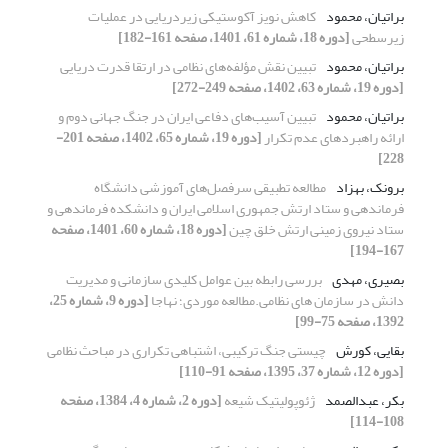
براتیان، محمود
کاهش نویز آکوستیکی زیردریایی در عملیات
زیرسطحی
[دوره 18، شماره 61، 1401، صفحه 161-182]
براتیان، محمود
تبیین نقش مؤلفه‌های نظامی در ارتقا قدرت دریایی
[دوره 19، شماره 63، 1402، صفحه 249-272]
براتیان، محمود
تبیین آسیب‌های دفاعی ایران در جنگ جهانی دوم و
ارائه راهبردهای عدم تکرار
[دوره 19، شماره 65، 1402، صفحه 201-
228]
برونک، بهزاد
مطالعه تطبیقی سرفصل‌های آموزشی دانشگاه
فرماندهی و ستاد ارتش جمهوری اسلامی ایران و دانشکده فرماندهی و
ستاد نیروی زمینی ارتش خلق چین
[دوره 18، شماره 60، 1401، صفحه
167-194]
بصیری، مهدی
بررسی رابطه بین عوامل کلیدی سازمانی و مدیریت
دانش در سازمان های نظامی.مطالعه موردی؛ نهاجا
[دوره 9، شماره 25،
1392، صفحه 75-99]
بقایی، کورش
چیستی جنگ ترکیبی، اشتباهی تکراری در مباحث نظامی
[دوره 12، شماره 37، 1395، صفحه 91-110]
بکر، عبدالصمد
ژئوپولیتیک شیعه
[دوره 2، شماره 4، 1384، صفحه
108-114]