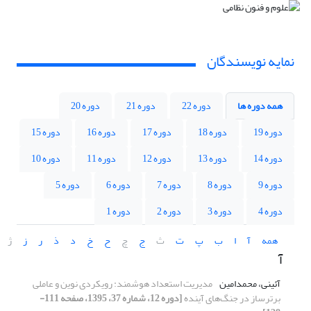
نمایه نویسندگان
همه دوره ها
دوره 22
دوره 21
دوره 20
دوره 19
دوره 18
دوره 17
دوره 16
دوره 15
دوره 14
دوره 13
دوره 12
دوره 11
دوره 10
دوره 9
دوره 8
دوره 7
دوره 6
دوره 5
دوره 4
دوره 3
دوره 2
دوره 1
همه
آ
ا
ب
پ
ت
ث
ج
چ
ح
خ
د
ذ
ر
ز
ژ
آ
آئینی، محمدامین
مدیریت استعداد هوشمند: رویکردی نوین و عاملی
برترساز در جنگ‌های آینده
[دوره 12، شماره 37، 1395، صفحه 111-