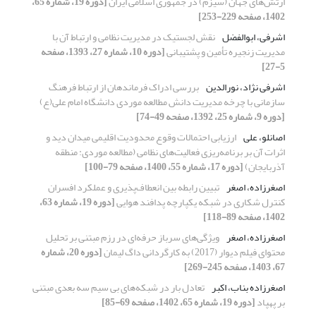
ارتش‌های جهان (سیزم) در جمهوری اسلامی ایران
[دوره 19، شماره 65،
1402، صفحه 229-253]
اشرفی، ابوالفضل
نقش لجستیک در مدیریت نظامی و ارتباط آن با
مدیریت زنجیره تأمین و پشتیبانی
[دوره 10، شماره 27، 1393، صفحه
5-27]
اشرفی نژاد، نورالدین
بررسی ادراک فرماندهان از ارتباط فرهنگ
سازمانی با چرخه مدیریت دانش مطالعه موردی دانشگاه امام علی(ع)
[دوره 9، شماره 25، 1392، صفحه 49-74]
اصانلو، علی
ارزیابی احتمالات وقوع محدودیت اقلیمی میدان دید و
اثرات آن بر برنامه‌ریزی فعالیت‌های نظامی (مطالعه موردی: منطقه
آذربایجان)
[دوره 17، شماره 55، 1400، صفحه 79-100]
اصغرزاده، اصغر
تبیین رابطه بین انعطاف‌پذیری و عملکرد افسران
کنترل شکاری در شبکه یکپارچه پدافند هوایی
[دوره 19، شماره 63،
1402، صفحه 89-118]
اصغرزاده، اصغر
ویژگی‌های سرباز حرفه‌ای در رزم مبتنی بر تحلیل
محتوای فیلم دیوار (2017) به کارگردانی داگ لیمان
[دوره 20، شماره
67، 1403، صفحه 245-269]
اصغرزاده بناب، اکبر
تعادل بار در شبکه‌های بی سیم سه بعدی مبتنی
بر پهپاد
[دوره 19، شماره 65، 1402، صفحه 69-85]