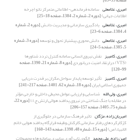
صفحه 55-65]
امیری، غلامعلی
سامانه فرماندهی- اطلاعاتی متمرکز ناتو (چرخه
اطلاعات جهانی)
[دوره 2، شماره 2، 1384، صفحه 18-25]
امیری، غلامعلی
یادگـیری سازمـانی و مدیـریت دانـش
[دوره 2، شماره
4، 1384، صفحه 6-23]
امیری، غلامعلی
دانش محوری،پیشنیاز تحول و توسعه
[دوره 3، شماره
5، 1385، صفحه 5-24]
امیری، کامبیز
نقش نیروی انسانی سامانه کنترل تردد شناورها
(VTS) درارتقاء امنیت دریانوردی
[دوره 8، شماره 21، 1390، صفحه
99-120]
امیری، کامبیز
تأثیر توسعه پایدار سواحل مکران بر قدرت دریایی
جمهوری اسلامی ایران
[دوره 18، شماره 62، 1401، صفحه 217-241]
امیری، ولی الله
شناسایی و ارزیابی عوامل محیطی داخلی و خارجی مؤثر
در مقابله با جنگ شناختی در نیروی پدافند هوائی ارتش ج.ا.ا
[دوره 22،
شماره 75، 1405، صفحه 157-206]
امیریان زاده، مژگان
تاثیر فرهنگ سازمانی در جلوگیری از
کژکارکردهای رفتار سازمانی کارکنان وظیفه قرارگاه پدافند هوایی خاتم
الانبیاء(ص)
[دوره 15، شماره 48، 1398، صفحه 143-160]
امین زاده، علی محمد
الگوی تاب آوری سایبری سامانه ها و محصولات