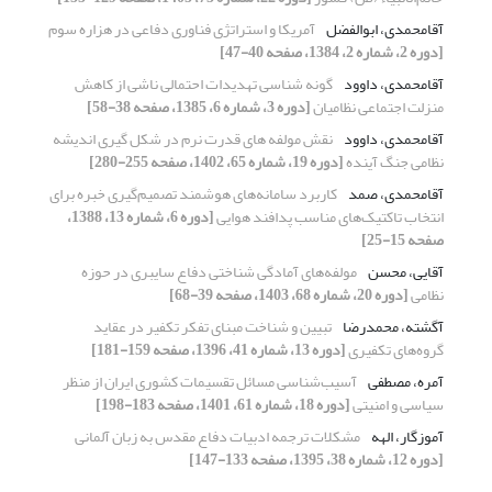
آقامحمدی، ابوالفضل
آمریکا و استراتژی فناوری دفاعی در هزاره سوم
[دوره 2، شماره 2، 1384، صفحه 40-47]
آقامحمدی، داوود
گونه شناسی تهدیدات احتمالی ناشی از کاهش
منزلت اجتماعی نظامیان
[دوره 3، شماره 6، 1385، صفحه 38-58]
آقامحمدی، داوود
نقش مولفه های قدرت نرم در شکل گیری اندیشه
نظامی جنگ آینده
[دوره 19، شماره 65، 1402، صفحه 255-280]
آقامحمدی، صمد
کاربرد سامانه‌های هوشمند تصمیم‌گیری خبره برای
انتخاب تاکتیک‌های مناسب پدافند هوایی
[دوره 6، شماره 13، 1388،
صفحه 15-25]
آقایی، محسن
مولفه‌های آمادگی شناختی دفاع سایبری در حوزه
نظامی
[دوره 20، شماره 68، 1403، صفحه 39-68]
آگشته، محمدرضا
تبیین و شناخت مبنای تفکر تکفیر در عقاید
گروه‌های تکفیری
[دوره 13، شماره 41، 1396، صفحه 159-181]
آمره، مصطفی
آسیب‌شناسی مسائل تقسیمات کشوری ایران از منظر
سیاسی و امنیتی
[دوره 18، شماره 61، 1401، صفحه 183-198]
آموزگار، الهه
مشکلات ترجمه ادبیات دفاع مقدس به زبان آلمانی
[دوره 12، شماره 38، 1395، صفحه 133-147]