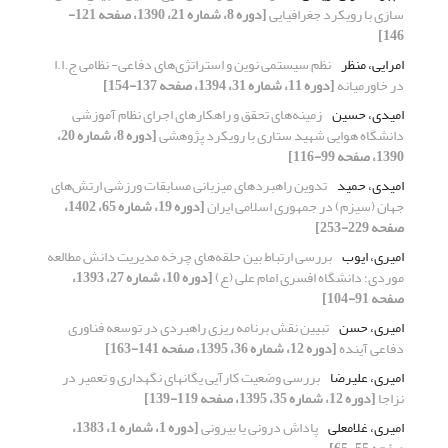
سازی با رویکرد جغرافیایی
[دوره 8، شماره 21، 1390، صفحه 121-
146]
امرایی، منظر
نظم سیستمی نوین و استراتژی‌های دفاعی- نظامی ج.ا.ا
در خاورمیانه
[دوره 11، شماره 31، 1394، صفحه 137-154]
امیدی، حسین
زمینه‌های تحقق و راهکارهای اجرای نظام آموزشی
دانشگاه هوایی شهید ستاری با رویکرد پژوهشی
[دوره 8، شماره 20،
1390، صفحه 99-116]
امیدی، حمید
تدوین راهبردهای میزبانی مسابقات ورزشی ارتش‌های
جهان (سیزم) در جمهوری اسلامی ایران
[دوره 19، شماره 65، 1402،
صفحه 229-253]
امیری، ایوب
بررسی ارتباط بین حلقه‌های چرخه مدیریت دانش مطالعه
موردی؛ دانشگاه افسری امام علی (ع)
[دوره 10، شماره 27، 1393،
صفحه 91-104]
امیری، حسن
تبیین نقش برنامه ریزی راهبردی در توسعه فناوری
دفاعی آینده
[دوره 12، شماره 36، 1395، صفحه 141-163]
امیری، علیرضا
بررسی وضعیت کارآیی یگانهای نگهداری و تعمیر در
نزاجا
[دوره 12، شماره 35، 1395، صفحه 119-139]
امیری، غلامعلی
پاداش درونی یا بیرونی
[دوره 1، شماره 1، 1383،