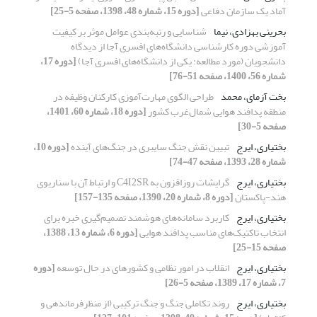
آماد یک سازمان دفاعی
[دوره 15، شماره 48، 1398، صفحه 5-25]
بحرینی بهزادی، نیما
شناسایی و رتبه‌بندی عوامل موثر بر کیفیت
آموزشی دوره کارشناسی دانشگاه‌های افسری آجا از دیدگاه
دانشجویان (مورد مطالعه: یکی از دانشگاه‌های افسری آجا)
[دوره 17،
شماره 56، 1400، صفحه 51-76]
بخت آزمای، محمد
طراحی الگوی مهارت‌آموزی کارکنان وظیفه در
منطقه پدافند هوایی شمال‌غرب کشور
[دوره 18، شماره 60، 1401،
صفحه 5-30]
بختیاری، ایرج
تبیین نقش جنگ سایبری در جنگ‌های آینده
[دوره 10،
شماره 28، 1393، صفحه 47-74]
بختیاری، ایرج
گرایشات روزافزون به C4I2SR و ارتباط آن با سناریوی
هند-پاکستان
[دوره 8، شماره 20، 1390، صفحه 135-157]
بختیاری، ایرج
کاربرد سامانه‌های هوشمند تصمیم‌گیری خبره برای
انتخاب تاکتیک‌های مناسب پدافند هوایی
[دوره 6، شماره 13، 1388،
صفحه 15-25]
بختیاری، ایرج
انقلاب در امور نظامی و کشورهای در حال توسعه
[دوره
7، شماره 17، 1389، صفحه 5-26]
بختیاری، ایرج
روند تکاملی جنگ و جنگ ترکیبی (از منظرفرماندهی و