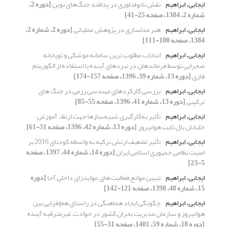
ایجابی، ابراهیم
نقش نانوفناوری در پدافند جنگ‌های نوین
[دوره 2،
شماره 2، 1384، صفحه 25-41]
ایجابی، ابراهیم
هنر مدلسازی در پژوهش عملیاتی
[دوره 2، شماره 2،
1384، صفحه 100-111]
ایجابی، ابراهیم
انتخاب مطلوب ترین سامانه موشکی و توپخانه
صحرایی توسط فرماندهان در نبردهای آینده با استفاده از الگوریتم
فازی
[دوره 13، شماره 39، 1396، صفحه 157-174]
ایجابی، ابراهیم
بررسی کارکردهای مهندسی رزمی در جنگ های
ترکیبی
[دوره 13، شماره 41، 1396، صفحه 55-85]
ایجابی، ابراهیم
تأثیر به‌کارگیری شبیه‌سازها جهت ارﺗﻘاء آموزش
خلبانان بال ثابت هوانیروز
[دوره 13، شماره 42، 1396، صفحه 31-61]
ایجابی، ابراهیم
تأثیر تضعیف ارتش ترکیه به واسطه کودتای 2016 بر
امنیت نظامی جمهوری اسلامی ایران
[دوره 14، شماره 44، 1397، صفحه
5-23]
ایجابی، ابراهیم
تبیین موانع فعالیت های عوایدزای داخلی آجا
[دوره
15، شماره 48، 1398، صفحه 121-142]
ایجابی، ابراهیم
چگونگی ایجاد هماهنگی در راستای هم‌افزایی بین
هوانیروز و سازمان مدیریت بحران کشور در حوادث غیرمترقبه آینده
[دوره 18، شماره 59، 1401، صفحه 31-55]