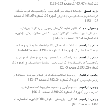
20، شماره 67، 1403، صفحه 153-183]
اوریا، مهدی
توسعه دیپلماسی آموزشی- پژوهشی دفاعی دانشگاه
فرماندهی و ستاد ارتش ج.ا.ایران
[دوره 20، شماره 69، 1403، صفحه
125-151]
ایاصوفی، حجت
تاثیر شایستگی‌های رهبری بر رفتار شهروندی
سازمانی (مورد مطالعه: کارکنان نیروی انتظامی استان مرکزی)
[دوره
14، شماره 43، 1397، صفحه 55-74]
ایجابی، ابراهیم
الزامات پیاده‌سازی نظام اقتصاد مقاومتی در سایه
فرهنگ‌سازمانی آجا
[دوره 11، شماره 32، 1394، صفحه 147-164]
ایجابی، ابراهیم
مدل انتخاب و تخصیص بهینه پروژه‌های آموزشی و
پژوهشی آجا با استفاده از فرایند تحلیل سلسله مراتبی فازی
[دوره 10،
شماره 29، 1393، صفحه 5-23]
ایجابی، ابراهیم
ارزیابی و انتخاب تانک‌ها در میدان نبرد با استفاده از
روش تاپسیس
[دوره 9، شماره 24، 1392، صفحه 27-43]
ایجابی، ابراهیم
تصمیم‌گیری و تصمیم‌سازی به کمک مدل‌های
شبیه‌سازی
[دوره 8، شماره 22، 1390، صفحه 51-66]
ایجابی، ابراهیم
آشنایی با پژوهش عملیاتی (OR)
[دوره 1، شماره 1،
1383، صفحه 73-80]