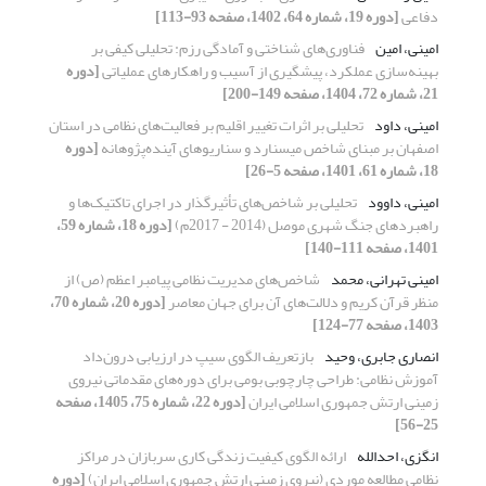
دفاعی
[دوره 19، شماره 64، 1402، صفحه 93-113]
امینی، امین
فناوری‌های شناختی و آمادگی رزم: تحلیلی کیفی بر
بهینه‌سازی عملکرد، پیشگیری از آسیب و راهکارهای عملیاتی
[دوره
21، شماره 72، 1404، صفحه 149-200]
امینی، داود
‌تحلیلی بر اثرات تغییر اقلیم بر فعالیت‌های نظامی در استان
اصفهان بر مبنای شاخص میسنارد و سناریوهای آینده‌پژوهانه
[دوره
18، شماره 61، 1401، صفحه 5-26]
امینی، داوود
تحلیلی بر شاخص‌های تأثیرگذار در اجرای تاکتیک‌ها و
راهبردهای جنگ شهری موصل (2014 - 2017م)
[دوره 18، شماره 59،
1401، صفحه 111-140]
امینی تهرانی، محمد
شاخص‌های مدیریت نظامی پیامبر اعظم (ص) از
منظر قرآن کریم و دلالت‌های آن برای جهان معاصر
[دوره 20، شماره 70،
1403، صفحه 77-124]
انصاری جابری، وحید
بازتعریف الگوی سیپ در ارزیابی درون‌داد
آموزش نظامی: طراحی چارچوبی بومی برای دوره‌های مقدماتی نیروی
زمینی ارتش جمهوری اسلامی ایران
[دوره 22، شماره 75، 1405، صفحه
25-56]
انگزی، احدالله
ارائه الگوی کیفیت زندگی کاری سربازان در مراکز
نظامی مطالعه موردی (نیروی زمینی ارتش جمهوری اسلامی ایران)
[دوره