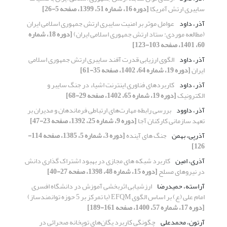
سایبری ارتش آمریکا
[دوره 16، شماره 51، 1399، صفحه 5-26]
آذر، داود
عوامل موثر بر امنیت سایبری ارتش جمهوری اسلامی ایران
(مطالعه موردی: ستاد ارتش جمهوری اسلامی ایران)
[دوره 18، شماره
60، 1401، صفحه 103-123]
آذر، داود
الگوی ارزیابی قدرت آفند سایبری ارتش جمهوری اسلامی
ایران
[دوره 19، شماره 64، 1402، صفحه 35-61]
آذر، داود
کاربردهای فناوری اینترنت اشیاء در جنگ سایبر و
الکترونیک
[دوره 19، شماره 65، 1402، صفحه 29-68]
آذر، داوود
بررسی رابطه مهارت‌های ارتباطی فرماندهان و مدیران بر
تعهد سازمانی کارکنان آجا
[دوره 9، شماره 25، 1392، صفحه 23-47]
آذرپی، بهمن
جنگ های آینده
[دوره 3، شماره 5، 1385، صفحه 114-
126]
آذری، امین
کاربرد شبکه های مجازی در بهبود اشتراک گذاری دانش
در نیروهای مسلح
[دوره 15، شماره 48، 1398، صفحه 27-40]
آراسته، حمیدرضا
ارزشیابی اثربخشی آموزش در دانشگاه افسری
امام علی (ع) بر اساس الگوی EFQM (با تمرکز بر 5 حوزه توانمندساز)
[دوره 17، شماره 57، 1400، صفحه 161-189]
آرتون، محمدعلی
چگونگی کاربرد یگان‌های توپخانه صحرائی در