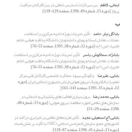
ایمانی، کاظم
بررسی اثرات استرس شغلی در بین کارکنان مراقبت
پرواز
[دوره 15، شماره 49، 1398، صفحه 129-139]
ب
بابا گل تبار، حامد
تأثیر تمرینات ویژه ناحیه مرکزی بر استقامت
عضلات، تعادل ایستا و پویای دانشجویان دانشگاه پدافند هوایی خاتم
الانبیاء (ص) آجا
[دوره 12، شماره 38، 1395، صفحه 55-76]
بابانژاد سماکوش، یاسر
تأثیر تمرینات ویژه ناحیه مرکزی بر استقامت
عضلات، تعادل ایستا و پویای دانشجویان دانشگاه پدافند هوایی خاتم
الانبیاء (ص) آجا
[دوره 12، شماره 38، 1395، صفحه 55-76]
بابایی، علیرضا
چگونگی بهبود عملکرد تخصصی کارکنان فنی مرکز
تعمیرات الکترونیک نیروی هوایی ارتش جمهوری اسلامی ایران
[دوره
12، شماره 35، 1395، صفحه 141-161]
بابایی، محمد رضا
برون‌سپاری فعالیت‌های پشتیبانی و خدماتی در
سازمان های نظامی (مورد مطالعه: نیروی هوایی)
[دوره 13، شماره 40،
1396، صفحه 29-51]
بابایی آغ اسمعیلی، مجید
تأثیر هزینه‌های نظامی بر نابرابری درآمد در
کشورهای عضو سازمان کنفرانس اسلامی (OIC) با تأکید بر نقش فساد
[دوره 13، شماره 41، 1396، صفحه 87-110]