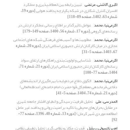
اکبری آلاشتی، مرتضی
تبیین رابطه بین انعطاف‌پذیری و عملکرد
افسران کنترل شکاری در شبکه یکپارچه پدافند هوایی
[دوره 19،
شماره 63، 1402، صفحه 89-118]
اکرمی‌نیا، محمد
عوامل تاثیرگذار بر اطلاع رسانی عملکرد ارتش در
رسانه‌های گروهی
[دوره 17، شماره 56، 1400، صفحه 149-179]
اکرمی‌نیا، محمد
مطلوبیت‌ها و آسیب‌های فرهنگی شبکه های اجتماعی
مجازی در میان کارکنان ارتش جمهوری اسلامی ایران
[دوره 20، شماره
67، 1403، صفحه 5-31]
اکرمی‌نیا، محمد
شناسایی و اولویت‌بندی راهکارهای ارتقای سواد
رسانه‌ای کارکنان ارتش جمهوری اسلامی ایران
[دوره 21، شماره 71،
1404، صفحه 77-100]
اکرمی‌نیا، محمد
الگوی دفاع مردم‌پایه با بهره‌گیری از اندیشه‌های
دفاعی فرماندهی معظم کل قوا حضرت امام خامنه‌ای (مدظله‌العالی)
[دوره 21، شماره 74، 1404، صفحه 5-41]
المدرسی، علی
تحلیل ظرفیت رسیدگی و انطباق اقشار جامعه شهری
در مقابل بحران‌های محیطی با تاکید بر امنیت روانی و پدافند غیر عامل
(مطالعه موردی شهر کرمان)
[دوره 13، شماره 40، 1396، صفحه 77-
92]
ام برناتسولی، ریشل
قدرت، مکان و نظامی گری: تحلیل تطبیقیِ نظامی