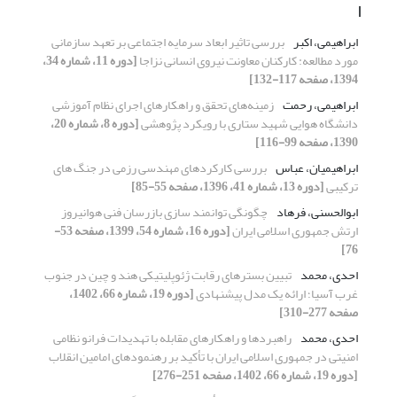
ا
ابراهیمی، اکبر
بررسی تاثیر ابعاد سرمایه اجتماعی بر تعهد سازمانی
مورد مطالعه: کارکنان معاونت نیروی انسانی نزاجا
[دوره 11، شماره 34،
1394، صفحه 117-132]
ابراهیمی، رحمت
زمینه‌های تحقق و راهکارهای اجرای نظام آموزشی
دانشگاه هوایی شهید ستاری با رویکرد پژوهشی
[دوره 8، شماره 20،
1390، صفحه 99-116]
ابراهیمیان، عباس
بررسی کارکردهای مهندسی رزمی در جنگ های
ترکیبی
[دوره 13، شماره 41، 1396، صفحه 55-85]
ابوالحسنی، فرهاد
چگونگی توانمند سازی بازرسان فنی هوانیروز
ارتش جمهوری اسلامی ایران
[دوره 16، شماره 54، 1399، صفحه 53-
76]
احدی، محمد
تبیین بسترهای رقابت ژئوپلیتیکی هند و چین در جنوب
غرب آسیا؛ ارائه یک مدل پیشنهادی
[دوره 19، شماره 66، 1402،
صفحه 277-310]
احدی، محمد
راهبردها و راهکارهای مقابله با تهدیدات فرانو نظامی
امنیتی در جمهوری اسلامی ایران با تأکید بر رهنمودهای امامین انقلاب
[دوره 19، شماره 66، 1402، صفحه 251-276]