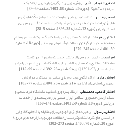
اصغرزاده بناب، اکبر
روش نوین رادارگریزی از طریق ایجاد یک
سیاهچاله آنالوگ
[دوره 20، شماره 68، 1403، صفحه 69-89]
اصغری، ناصر
شناخت و ارزیابی (اولویت‌بندی) عوامل، کُدها و ژنوم
های ژئوپلیتیک ترکیه در تدوین چشم‌انداز سیاست دفاعی جمهوری
اسلامی ایران
[دوره 12، شماره 35، 1395، صفحه 5-28]
اعتباری، فرهاد
ارائه یک مدل ریاضی استکلبرگ جهت تخصیص سلاح
به هدف با در نظر گرفتن حملات توأم هوایی و زمینی
[دوره 18، شماره
59، 1401، صفحه 245-270]
افراسیابی، امید
بررسی اثربخشی خدمات مشاوران در کاهش
مشکلات رفتاری و تحصیلی دانشجویان دانشگاه افسری امام علی(ع)در
سال تحصیلی92-1391
[دوره 9، شماره 26، 1392، صفحه 99-115]
افشار، داود
ارائه الگوی بودجه‌ریزی مبتنی بر عملکرد در ارتش
جمهوری اسلامی ایران
[دوره 21، شماره 73، 1404، صفحه 77-105]
افشار کاظمی، محمدعلی
ارتقاء بهره‌وری اساتید دانشگاه فرماندهی و
ستاد ارتش جمهوری اسلامی ایران مبتنی بر رضایت‌مندی از خدمات
دریافتی
[دوره 18، شماره 59، 1401، صفحه 141-169]
افضلی، رسول
راهبردهای ژئواکونومی برای مقابله با قاچاق کالا و ارز
در استان های کرمانشاه وکردستان(مطالعه موردی: بازارچه های مرزی)
[دوره 20، شماره 70، 1403، صفحه 273-302]