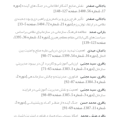
باجلانی، صفدر
نقش منابع آشکار اطلاعاتی در جنگ های آینده
[دوره
17، شماره 56، 1400، صفحه 127-148]
باجلانی، صفدر
تأثیر طرح‌ریزی و برنامه‌ریزی راهبردی و بودجه‌بندی
نظامی در ارتقاء توان رزم
[دوره 21، شماره 72، 1404، صفحه 5-33]
بارانی، صمد
مطالعه فرهنگ سازمانی در سازمانهای نظامی براساس
سیاست‌های کلی ابلاغی مقام معظم رهبری
[دوره 12، شماره 36، 1395،
صفحه 123-139]
باغبان، مهدی
اهمیت تهدید دزدی دریایی علیه صلح و امنیت بین
الملل
[دوره 16، شماره 54، 1399، صفحه 77-98]
باقری، سید مجتبی
ارزیابی آموزشی و کاربرد آن در بهبود مدیریتی
سازمان
[دوره 1، شماره 1، 1383، صفحه 65-71]
باقری، سید مجتبی
فناوری ، مدرنیته و چالش سازماندهی
[دوره 2،
شماره 3، 1384، صفحه 87-92]
باقری، سید مجتبی
اهمیت و نقش مدیریت آموزشی در فرایند
سازمان
[دوره 3، شماره 5، 1385، صفحه 89-98]
باقری، محمد حسن
جنگ آینده از منظــر آمــاد و پشتیبانــی
[دوره 5،
شماره 11، 1387، صفحه 69-91]
باقری منش، محمد
امکان‌سنجی پیاده‌سازی فناوری اینترنت اشیاء در