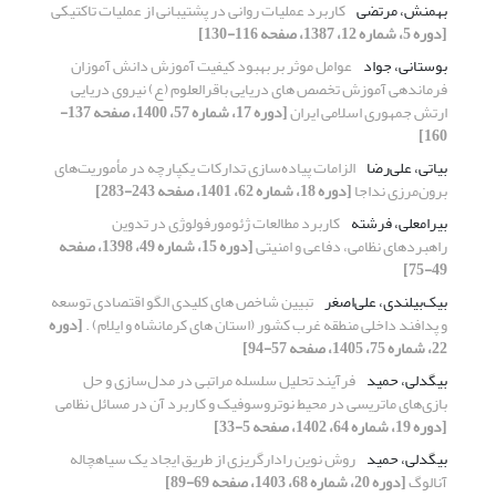
بهمنش، مرتضی
کاربرد عملیات روانی در پشتیبانی از عملیات تاکتیکی
[دوره 5، شماره 12، 1387، صفحه 116-130]
بوستانی، جواد
عوامل موثر بر بهبود کیفیت آموزش دانش آموزان
فرماندهی آموزش تخصص های دریایی باقرالعلوم (ع) نیروی دریایی
ارتش جمهوری اسلامی ایران
[دوره 17، شماره 57، 1400، صفحه 137-
160]
بیاتی، علی‌رضا
الزامات پیاده‌سازی تدارکات یکپارچه در مأموریت‌های
برون‌مرزی نداجا
[دوره 18، شماره 62، 1401، صفحه 243-283]
بیرامعلی، فرشته
کاربرد مطالعات ژئومورفولوژی در تدوین
راهبرد‌های نظامی، دفاعی و امنیتی
[دوره 15، شماره 49، 1398، صفحه
49-75]
بیک‌بیلندی، علی‌اصغر
تبیین شاخص های کلیدی الگو اقتصادی توسعه
و پدافند داخلی منطقه غرب کشور (استان های کرمانشاه و ایلام) .
[دوره
22، شماره 75، 1405، صفحه 57-94]
بیگدلی، حمید
فرآیند تحلیل سلسله‌ مراتبی در مدل‌سازی و حل
بازی‌های ماتریسی در محیط نوتروسوفیک و کاربرد آن در مسائل نظامی
[دوره 19، شماره 64، 1402، صفحه 5-33]
بیگدلی، حمید
روش نوین رادارگریزی از طریق ایجاد یک سیاهچاله
آنالوگ
[دوره 20، شماره 68، 1403، صفحه 69-89]