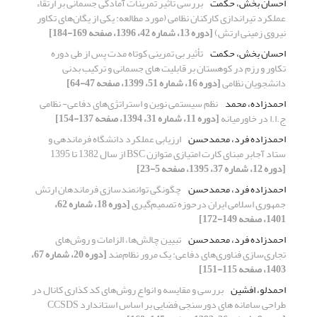
احسان بخش، حکمت
بررسی تأثیر تمرینات آمادگی جسمانی بر ارتقاء
عملکرد تیراندازی کارکنان نظامی (مورد مطالعه: یکی از یگان‌های تکاور
نیروی زمینی ارتش)
[دوره 13، شماره 42، 1396، صفحه 169-184]
احسان بخش، حکمت
تأثیر بی تمرینی کوتاه مدت پس از طی دوره
تکاور و رزم در کوهستان بر قابلیت های جسمانی و ترکیب بدنی
دانشجویان نظامی
[دوره 16، شماره 51، 1399، صفحه 47-64]
احمدزاده، محمد
نظم سیستمی نوین و استراتژی‌های دفاعی- نظامی
ج.ا.ا در خاورمیانه
[دوره 11، شماره 31، 1394، صفحه 137-154]
احمدزاده فرد، محمدحسن
ارزیابی عملکرد دانشگاه فرماندهی و
ستاد آجابر مبنای کارت امتیازی متوازن BSC از سال 1382 تا 1395
[دوره 12، شماره 37، 1395، صفحه 5-23]
احمدزاده فرد، محمدحسن
چگونگی توانمندسازی فرماندهان ارتش
جمهوری اسلامی ایران درحوزه تصمیم‌گیری
[دوره 18، شماره 62،
1401، صفحه 149-172]
احمدزاده فرد، محمدحسن
تبیین چالش‌ها، الزامات و روش‌های
تجاری‌سازی فناوری‌های دفاعی: یک مرور نظام‌مند
[دوره 20، شماره 67،
1403، صفحه 115-151]
احمدلو، افشین
بررسی و مقایسه و انواع روش‌های کد کذاری کانال در
طراحی سامانه های دورسنجی فضایی بر اساس استاندارد CCSDS