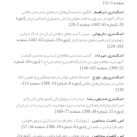
صفحه 5-32]
اسکندری، ابراهیم
الگوی شایستگی‌های حرفه‌ای مدرسان نظامی
مراکز آموزش نیروی پدافند هوایی ارتش جمهوری اسلامی ایران
[دوره
19، شماره 65، 1402، صفحه 5-28]
اسکندری، داریوش
تبیین آسیب‌های دفاعی ایران در جنگ جهانی
دوم و ارائه راهبردهای عدم تکرار
[دوره 19، شماره 65، 1402، صفحه
201-228]
اسکندری، مهرداد
آسیب‌شناسی نظام ارزشیابی و تضمین کیفیت
آموزش( مطالعه موردی دانشگاه افسری امام علی(ع))
[دوره 16، شماره
52، 1399، صفحه 107-138]
اسکندری پور، تورج
انضباط عاملی مؤثر در تصمیم‌گیری و تعیین خط
مشی در سازمان‌های نظامی
[دوره 6، شماره 14، 1388، صفحه 111-
130]
اسکندری صدیقی، رضا
تهدیدات بیولوژیکی کشورهای آمریکا و
اسرائیل و ارائه راهکاری مناسب جهت مواجهه با این تهدیدات در ایران
[دوره 15، شماره 49، 1398، صفحه 77-100]
اس. لامبث، بنجامین
ژئوپلتیک، جغرافیا و استراتژی نیروی هوایی،
جغرافیا و قدرت فضـایی
[دوره 4، شماره 10، 1386، صفحه 36-57]
اس. لامبث، بنجامین
نیروی هوایی، جغرافیا و قدرت فضـایی
[دوره 5،