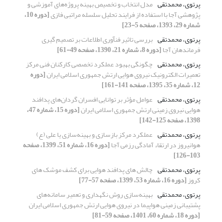
پرتوی، محمدتقی
مدل انتخاب و تخصیص بهینه پروژه‌های آموزشی و
پژوهشی آجا با استفاده از فرایند تحلیل سلسله مراتبی فازی
[دوره 10،
شماره 29، 1393، صفحه 5-23]
پرتوی، محمدتقی
بررسی تاثیر فنآوری اطلاعات بر تصمیم گیری
فرماندهان آجا
[دوره 8، شماره 21، 1390، صفحه 49-61]
پرتوی، محمدتقی
چگونگی بهبود عملکرد تخصصی کارکنان فنی مرکز
تعمیرات الکترونیک نیروی هوایی ارتش جمهوری اسلامی ایران
[دوره
12، شماره 35، 1395، صفحه 141-161]
پرتوی، محمدتقی
عوامل مؤثر بر توانایی افسران گردان‌های پدافند
هوایی نیروی زمینی ارتش جمهوری اسلامی ایران
[دوره 15، شماره 47،
1398، صفحه 125-142]
پرتوی، محمدتقی
عملکرد مرکز بازسازی و بهینه‌سازی یا علی (ع)
هوانیروز در ارتقاء آمادگی رزمی آجا
[دوره 16، شماره 51، 1399، صفحه
103-126]
پرتوی، محمدتقی
چالش های پدافند هوایی برای کشف موشک های
کروز
[دوره 16، شماره 53، 1399، صفحه 57-77]
پرتوی، محمدتقی
بهینه‌سازی روش نگهداری و تعمیر سامانه‌های
پشتیبانی زمینی هواپیما در نیروی هوایی ارتش جمهوری اسلامی ایران
[دوره 18، شماره 60، 1401، صفحه 59-81]