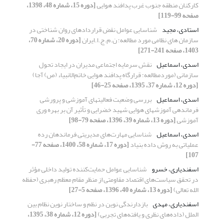
کارکنان منطقه جنوب غرب پدافند هوایی
[دوره 15، شماره 48، 1398،
صفحه 99-119]
استادی، مجید
شناسایی عوامل نقض قراردادهای روان شناختی در
سازمان های نظامی مورد مطالعه: ن.م.ج.ا.ایران
[دوره 20، شماره 70،
1403، صفحه 241-271]
اسدی، اسماعیل
نقش سرمایه اجتماعی مدیران در ایجاد تحول
سازمانی (موردمطالعه: قرارگاه پدافند هوایی خاتم‌الانبیاء (ص) آجا)
[دوره 12، شماره 37، 1395، صفحه 25-46]
اسدی، اسماعیل
بررسی وضعیت فعالیتهای آموزشی و پرورشی
فرماندهی آموزشهای هوایی شهید خضرایی و تأثیر آن بر بهره وری
آموزشی
[دوره 13، شماره 39، 1396، صفحه 79-98]
اسدی، اسماعیل
شناسایی مهارت‌های مدیریتی فرماندهان رده
عملیاتی به روش داده بنیاد
[دوره 17، شماره 58، 1400، صفحه 77-
107]
اسفندیاری، خسرو
شناسایی عوامل حمایت‌کننده تولید داخلی مؤثر
در تحقق سیاست‌های اقتصاد مقاومتی از منظر مقام معظم رهبری (حفظه
الله تعالی)
[دوره 13، شماره 40، 1396، صفحه 5-27]
اسفندیاری، مهدی
بازدارندگی نوین در نظم و ساختار نوین نظام بین
الملل (داده‌های نظری و یافته‌های تجربی)
[دوره 12، شماره 38، 1395،