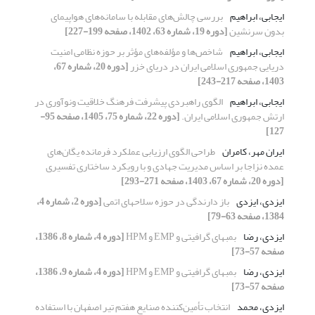
ایجابی، ابراهیم
بررسی چالش‌های مقابله با سامانه‌های هواپیمای
بدون سرنشین
[دوره 19، شماره 63، 1402، صفحه 199-227]
ایجابی، ابراهیم
شاخص‌ها و مؤلفه‌های مؤثر بر حوزه نظامی امنیت
دریایی جمهوری اسلامی ایران در دریای خزر
[دوره 20، شماره 67،
1403، صفحه 217-243]
ایجابی، ابراهیم
الگوی راهبردی پیشرفت فرهنگ خلاقیت ونوآوری در
ارتش جمهوری اسلامی ایران.
[دوره 22، شماره 75، 1405، صفحه 95-
127]
ایران مهر، کامران
طراحی الگوی ارزیابی عملکرد فرمانده یگان‌های
عمده نزاجا بر اساس مدیریت جهادی و با رویکرد ساختاری تفسیری
[دوره 20، شماره 67، 1403، صفحه 271-293]
ایزدی، ایزدی
باز دارندگی در حوزه سلاحهای اتمی
[دوره 2، شماره 4،
1384، صفحه 63-79]
ایزدی، رضا
بمبهای گرافیتی و EMP و HPM
[دوره 4، شماره 8، 1386،
صفحه 57-73]
ایزدی، رضا
بمبهای گرافیتی و EMP و HPM
[دوره 4، شماره 9، 1386،
صفحه 57-73]
ایزدی، محمد
انتخاب تأمین‌کننده صنایع هفتم تیر اصفهان با استفاده