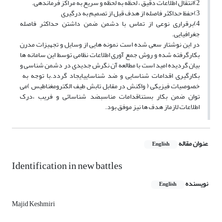
2)انتقال اطلاعات دقیق ، لحظه به لحظه و سریع به مراکز فرماندهی.
3)حفظ حداکثر فاصله از هدف قبل از تصمیم به درگیری
4)برقراری نوعی از تماس با دشمن ضمن داشتن حداکثر فاصله
جغرافیایی.
در این نوشتار سعی شده است نمونه هایی از وسایل و تجهیزات مدرن
بکارگرفته شده و روش جمع آوری اطلاعات نظامی توسط این سامانه ها
بیان گردیده امید است با مطالعه آن نگرش جدیدی در دشمن شناسی و
بکارگیری اقدامات شناسایی و ضد شناساییایجاد گردد.با توجه به
خصوصیات فیزیکی ( واکنش در مقابل تابش طیف الکترومغناطیس )می
توان ضمن بکار بستناقدامات مناسبضد شناسائی و فریب ،درک
اطلاعات لازماز هدف ها نیز موفق بود.
عنوان مقاله
English
Identification in new battles
نویسنده
English
Majid Keshmiri