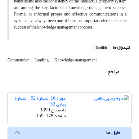
benefits and also the consistency of the intellectual property system
are among the key factors in knowledge management success.
Formal or informal proper and effective communications in a
system have always been one of the most important elements in the
success of the knowledge management process.
کلیدواژه‌ها
English
Commander
Leading
Knowledge management
مراجع
دوره 16، شماره 52 - شماره
پیاپی 52
تابستان 1399
صفحه
159-178
فایل ها