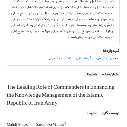
که در مشاغل فرماندهی، آموزشی و ستادی خدمت می­کنند.
تجزیه‌وتحلیل داده‌ها نشان داد که مؤلفه‌ی هدایت فرماندهان، در ارتقاء
مدیریت دانش نیروی زمینی ارتش جمهوری اسلامی ایران در سطح خیلی
زیاد مؤثر و حمایت مدیران ارشد از طریق برانگیختن، ایجاد شبکه­های
دانش، راهنمایی و توسعه مهارت­های یادگیری در کارکنان و یافتن راه­های
برطرف ساختن موانع از عوامل مهم برای موفقیت و ارتقاء طرح‌های
مدیریت دانش در سازمان است.
کلیدواژه‌ها
مدیریت دانش
فرماندهی
هدایت و کنترل
عنوان مقاله
English
The Leading Role of Commanders in Enhancing
the Knowledge Management of the Islamic
Republic of Iran Army
نویسندگان
English
1
2
Mahdi Abbasi
Saeedreza Matash