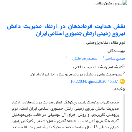
نقش هدایت فرماندهان در ارتقاء مدیریت دانش
نیروی زمینی ارتش جمهوری اسلامی ایران
نوع مقاله : مقاله پژوهشی
نویسندگان
2
1
مهدی عباسی
سعید رضا متش
1
کارشناسی ارشد مدیریت دفاعی
2
عضو هیئت علمی دانشگاه فرماندهی و ستاد آجا، تهران، ایران.
10.22034/qjmst.2020.46537
چکیده
هدف کلی این پژوهش تبیین چگونگی نقش هدایت فرماندهان در ارتقاء
مدیریت دانش نیروی زمینی ارتش جمهوری اسلامی ایران است. نوع
پژوهش کاربردی، و روش اجرای آن توصیفی در قالب تجزیه‌وتحلیل
آمیخته (کیفی و کمی)، است. جامعه آماری شامل 50 نفر از کارکنان پایور،
دارای حداقل 15 سال سابقه خدمت، مدرک کارشناسی به بالا هستند