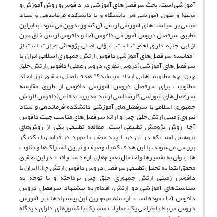
آموزشی است. بحث سرفصل‌های آموزشی در دافوس و روش آموزش و
محتوا و متون آموزشی هر دانشگاه و یا دانشکده فرماندهی و ستاد
مبتنی بر سیاست‌های آموزشی ارتش آن کشور تدوین می‌شود.
بنابراین
تطبیق سرفصل دروس آموزشی دافوس آجا و دافوس ارتش خلق چین
از این جنبه دارای اهمیت است. سؤال اصلی پژوهش عبارت است از
"مقایسه سرفصل‌های آموزشی دافوس ارتش جمهوری اسلامی ایران با
سرفصل‌های آموزشی (دروس نظری، دروس عملی) دافوس ارتش خلق
چین، چه مطلوبیت‌هایی ایجاد می­نماید؟" هدف اصلی تحقیق نیز ایجاد
مطلوبیت برای سرفصل دروس آموزشی دافوس از طریق مقایسه
سرفصل‌های آموزشی کارشناسی ارشد مدیریت دفاعی(دافوس) ارتش
جمهوری اسلامی با سرفصل‌های آموزشی دانشکده فرماندهی و ستاد
نیروی زمینی ارتش خلق چین و ارائه سرفصل‌های مناسب جهت دافوس
آجا، روش پژوهش تطبیقی است. مطالعه تطبیقی یکی از روش‌های
پژوهش است که در آن دو یا چند متغیر یا مورد در قیاس با یکدیگر
بررسی می­‌شوند، با این هدف که با توصیف و تبیین اشتراک­‌ها و تفاوت­‌
ها، بتوان به تفسیر­ها و احتمال تعمیم­‌های تازه دست‌یافت. در این تحقیق
محقق ابتدا به تحلیل تطبیقی سرفصل دروس دافوس ارتش ج.ا.ا ایران با
دافوس زمینی ارتش جمهوری خلق چین پرداخته و با توجه به
سیاست‌های آموزشی دو ارتش، اقدام به پیشنهاد سرفصل دروس
دافوس آجا نموده است، ازجمله مهم‌ترین این پیشنهاد‌ها نیز آموزش
دروس مرتبط با طراحی یک عملیات مشترک با کشورهای دارای دیدگاه­‌