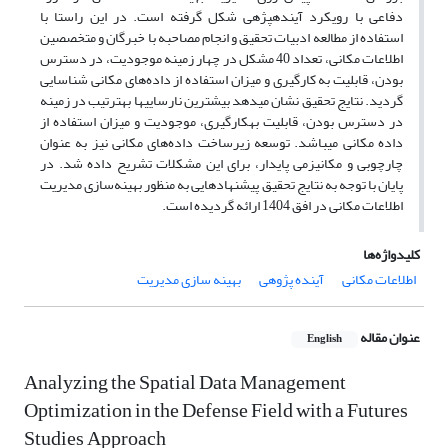
دفاعی با رویکرد آینده­پژهی شکل گرفته است. در این راستا با
استفاده از مطالعه ادبیات تحقیق و انجام مصاحبه با خبرگان و متخصصین
اطلاعات مکانی، تعداد 40 مشکل در چهار زمینه موجودیت، در دسترس
بودن، قابلیت به­ کارگیری و میزان استفاده از داد‌ه‌­های مکانی شناسایی
گردید. نتایج تحقیق نشان می­دهد بیشترین نارسایی­ها به­ترتیب در زمینه
در دسترس بودن، قابلیت به­کارگیری، موجودیت و میزان استفاده از
داده­ مکانی می­باشد. توسعه زیرساخت داده­‌های مکانی نیز به­ عنوان
چارچوبی و مکانیزمی پایدار، برای این مشکلات تشریح داده شد. در
پایان با توجه به نتایج تحقیق پیشنهادهایی به ­منظور بهینه­‌سازی مدیریت
اطلاعات مکانی در افق 1404 ارائه گردیده است.
کلیدواژه‌ها
اطلاعات مکانی
آینده پژوهی
بهینه سازی مدیریت
عنوان مقاله
English
Analyzing the Spatial Data Management
Optimization in the Defense Field with a Futures
Studies Approach