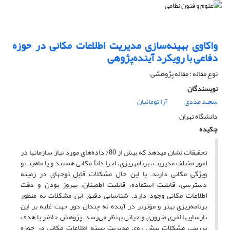
واکاوی بهینه‌سازی مدیریت اطلاعات مکانی در حوزه
دفاعی با رویکرد آینده‌پژوهی
نوع مقاله : مقاله پژوهشی
نویسندگان
سعید مددی
آرا تومانیان
دانشگاه تهران
چکیده
تحقیقات نشان می­دهد که بیش از 80% داده‌­های مورد نیاز سازمان­ها در
امور مختلف مدیریت، برنامه­ریزی، اجرا ذاتاً مکانی هستند و یا ماهیت و
ویژگی مکانی دارند. با این حال مشکلات قابل توجه­ای در زمینه
دسترسی، قابلیت استفاده، قابلیت اطمینان، به­روز بودن و دقت
اطلاعات مکانی وجود دارد. شناسایی دقیق این مشکلات به ­منظور
برنامه­‌ریزی بهتر و مؤثرتر در آینده نه ­چندان دور جهت غلبه بر این
نارسایی­ها امری ضروری و حیاتی به­نظر می­‌رسد. پژوهش حاضر با هدف
بررسی مشکلات پیش­‌ روی مدیریت بهینه اطلاعات مکانی در حوزه