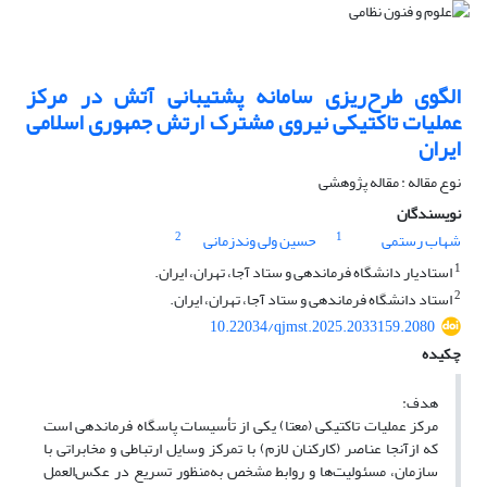
الگوی طرح‌ریزی سامانه پشتیبانی آتش در مرکز
عملیات تاکتیکی نیروی مشترک ارتش جمهوری اسلامی
ایران
نوع مقاله : مقاله پژوهشی
نویسندگان
2
1
شهاب رستمی
حسین ولی وندزمانی
1
استادیار دانشگاه فرماندهی و ستاد آجا، تهران، ایران.
2
استاد دانشگاه فرماندهی و ستاد آجا، تهران، ایران.
10.22034/qjmst.2025.2033159.2080
چکیده
هدف:
مرکز عملیات تاکتیکی (معتا) یکی از تأسیسات پاسگاه فرماندهی است
که ازآنجا عناصر (کارکنان لازم) با تمرکز وسایل ارتباطی و مخابراتی با
سازمان، مسئولیت‌ها و روابط مشخص به‌منظور تسریع در عکس‌العمل