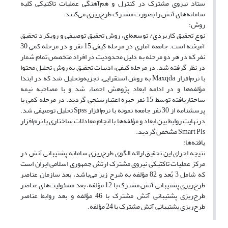
ستاد نیروی مشترک در کنترل و هم‌آهنگی عملیات تاکتیکی کلیه
سامانه‌های آتش‌ را بصورت مشترک طرح‌ریزی می‌کنند.
روش‌:
نوع تحقیق کاربردی/ توسعه‌ای، روش تحقیق توصیفی و رویکرد تحقیق
آمیخته است. جامعه آماری در مرحله کیفی 15 نفر و در مرحله کمی 30
نفر که در هر دو مرحله به دلیل محدودیت در افراد متخصص تمام شمار
در نظر گرفته شد. در مرحله کیفی، ادبیات تحقیق به روش تحلیل محتوا
با نرم‌افزار Maxqda به روش استقرایی، تجزیه‌وتحلیل شد که در ابتدا
مؤلفه‌ها و در ادامه ابعاد پژوهش احصاء شد و با مصاحبه نیمه
ساختاریافته توسط 15 نفر خبره اعتبارسنجی گردید. در مرحله کمی با
پرسشنامه از 30 نفر جامعه نمونه با نرم‌افزار Spss تحلیل توصیفی شد.
درنهایت روابط بین ابعاد و مؤلفه‌ها با انجام معادلات ساختاری با نرم‌افزار
Smart Pls مشخص گردید.
یافته‌ها‌:
نتیجه اجرای این تحقیق ارائه الگوی طرح‌ریزی سامانه پشتیبانی آتش در
مرکز عملیات تاکتیکی نیروی مشترک ارتش جمهوری اسلامی ایران است
که شامل 3 بُعد و 82 مؤلفه به شرح زیر می‌باشد، بعد سازمان عناصر
طرح‌ریزی پشتیبانی آتش مشترک با 12 مؤلفه‌‌، بعد مسئولیت‌های عناصر
طرح‌ریزی پشتیبانی آتش مشترک با 46 مؤلفه‌‌ و بعد روابط عناصر
طرح‌ریزی پشتیبانی آتش مشترک با 24 مؤلفه.