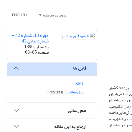
ورود به سامانه
ENGLISH
دوره 13، شماره 42 -
شماره پیاپی 42
زمستان 1396
صفحه
63-85
فایل ها
XML
سازمان ملل متحد با قدمتی 73 ساله با عضویت تمامی کشورها می‌تواند با مشارکت همه در ایجاد و حفظ صلح جهانی بسیار موثر عمل نماید؛ اگرچه اقدامات سیاسی پشت پرده 5 کشور
اصل مقاله
722.92 K
 اسلامی ایران
ین مبین اسلام
زبان انگلیسی،
هم رسانی
 آن‌ها پرداخته
ت در مأموریت،
ییر در ساختار
ارجاع به این مقاله