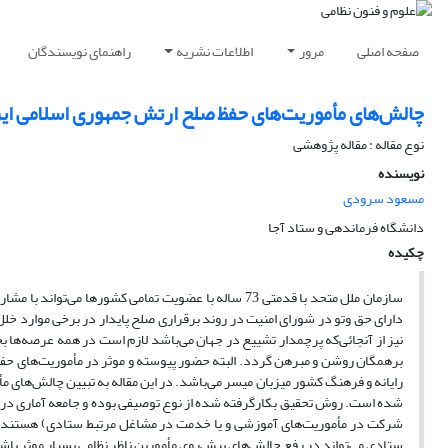
صفحه اصلی
مرور
اطلاعات نشریه
راهنمای نویسندگان
چالش‌های مأموریت‌های حفظ صلح ارتش جمهوری اسلامی ایران
نوع مقاله : مقاله پژوهشی
نویسنده
مسعود سرودی
دانشگاه فرماندهی و ستاد آجا
چکیده
دارای حق وتو در شورای امنیت در روند برقراری صلح پایدار در برخی موارد خل
نیز از آنجائی‌که پرچمدار تشییع در جهان می‌باشد لازم است در همه عرصه‌ها ب
برهمگان روشن و مبرهن گردد. البته حضور پیوسته و موثر در مأموریت‌های حفظ 
رایانه و فرهنگ کشور میزبان میسر می‌باشد. در این مقاله به تبیین چالش‌های مأ
شده است. روش تحقیق بکارگرفته شده از نوع توصیفی بوده و جامعه آماری در نظ
شرکت در مأموریت‌های آموزشی و یا خدمت در مشاغل مرتبط ستادی) هستند. در 
ستادی می‌تواند در رفع چالش‌های پیش‌روی مأمورین ناظر نظامی بسیار موثر باش