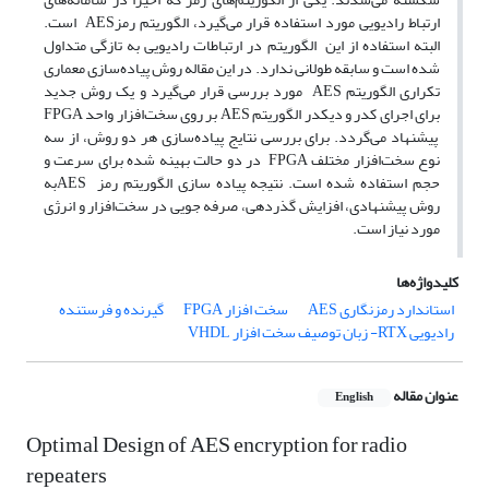
ارتباط رادیویی مورد استفاده قرار می‌گیرد، الگوریتم رمزAES است.
البته استفاده از این الگوریتم در ارتباطات رادیویی به تازگی متداول
شده است و سابقه طولانی ندارد. در این مقاله روش پیاده‌سازی معماری
تکراری الگوریتم AES مورد بررسی قرار می‌گیرد و یک روش جدید
برای اجرای کدر و دیکدر الگوریتم AES بر روی سخت‌افزار واحد FPGA
پیشنهاد می‌گردد. برای بررسی نتایج پیاده‌سازی هر دو روش، از سه
نوع سخت‌افزار مختلف FPGA در دو حالت بهینه ‌شده برای سرعت و
حجم استفاده ‌شده است. نتیجه پیاده سازی الگوریتم رمز AESبه‌
روش پیشنهادی، افزایش گذر‌دهی، صرفه جویی در سخت‌افزار و انرژی
مورد نیاز است.
کلیدواژه‌ها
استاندارد رمزنگاری AES
سخت افزار FPGA
گیرنده و فرستنده
رادیویی RTX- زبان توصیف سخت افزار VHDL
عنوان مقاله
English
Optimal Design of AES encryption for radio
repeaters