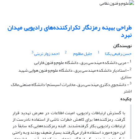
طراحی بهینه رمزنگار تکرارکننده‌های رادیویی میدان
نبرد
نویسندگان
3
2
1
حسن رفیعی یکتا
جلیل مظلوم
احمد زوار تربتی
1
- مربی دانشکده مهندسی برق، دانشگاه علوم و فنون فارابی
2
- استادیار دانشکده مهندسی برق، دانشگاه علوم و فنون هوایی شهید
ستاری
3
- دانشجوی دکتری مهندسی برق – مخابرات (سیستم) دانشگاه صنعتی مالک
اشتر
چکیده
با گسترش ارتباطات رادیویی، امینت اطلاعات در معرض تهدید قرار
گرفت. رمزکننده‌ها برای کاهش خطرات ناشی از استفاده نادرست از
ارتباطات رادیویی بکار گرفته‌شدند. البته رمزکننده‌هایی که سابقاً در
این حوزه مورد استفاده قرار می‌گرفتند بسیار ضعیف بودند و به راحتی
شکسته می‌شدند. یکی از الگوریتم‌های رمز‌‌ که اخیراً در سامانه‌های