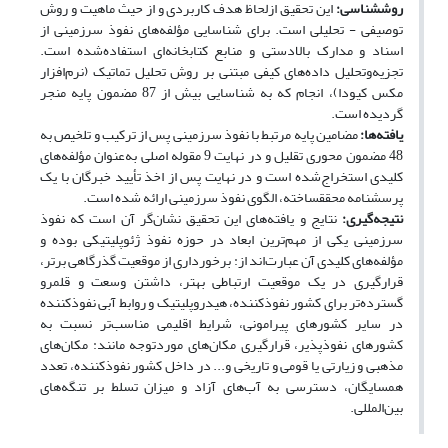
روش
شناسی:
این تحقیق ازلحاظ هدف کاربردی و از حیث ماهیت و روش
توصیفی - تحلیلی است. برای شناسایی مؤلفه‌های نفوذ سرزمینی از
اسناد و مدارک بالادستی و منابع کتابخانه‌ای استفاده‌شده است.
تجزیه‌وتحلیل داده‌های کیفی مبتنی بر روش تحلیل تماتیک (نرم‌افزار
مکس کیودا)، انجام که به شناسایی بیش از 87 مضمون پایه منجر
گردیده است.
یافته‌ها:
مضامین پایه مرتبط با نفوذ سرزمینی پس از ترکیب و تلخیص به
48 مضمون محوری تقلیل و در نهایت 9 مقوله اصلی به‌عنوان مؤلفه‌های
کلیدی استخراج‌شده است و در نهایت پس از اخذ تأیید خبرگان با یک
پرسشنامه محقق‎ساخته، الگوی نفوذ سرزمینی ارائه شده است.
نتیجه‌گیری:
نتایج و یافته‌های این تحقیق نشان‌گر آن است که نفوذ
سرزمینی یکی از مهم‌ترین ابعاد در حوزه نفوذ ژئوپلیتیکی بوده و
مؤلفه‌های کلیدی آن عبارت‌اند از: برخورداری از موقعیت گذرگاهی برتر،
قرارگیری در یک موقعیت ارتباطی بهتر، داشتن وسعت و قلمرو
گسترده‌تر برای کشور نفوذکننده، هیدروپلیتیک و روابط آبی نفوذکننده
در سایر کشورهای پیرامونی، شرایط اقلیمی مناسب‌تر نسبت به
کشورهای نفوذپذیر، قرارگیری مکان‌های موردتوجه مانند: مکان‌های
مذهبی و زیارتی یا قومی و تاریخی و... در داخل کشور نفوذکننده، تعدد
همسایگان، دسترسی به آب‌های آزاد و میزان تسلط بر تنگه‌های
بین‌المللی.