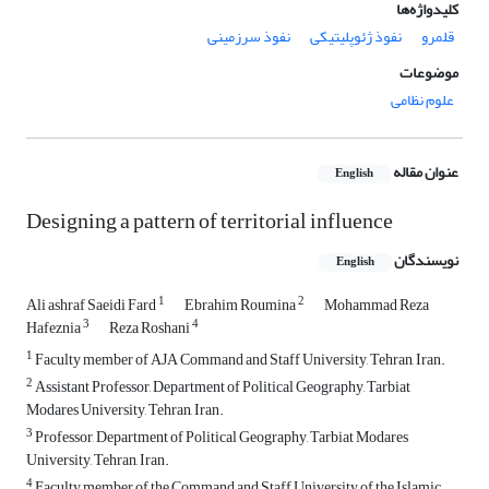
کلیدواژه‌ها
قلمرو
نفوذ ژئوپلیتیکی
نفوذ سرزمینی
موضوعات
علوم نظامی
عنوان مقاله
English
Designing a pattern of territorial influence
نویسندگان
English
1
2
Ali ashraf Saeidi Fard
Ebrahim Roumina
Mohammad Reza
3
4
Hafeznia
Reza Roshani
1
Faculty member of AJA Command and Staff University, Tehran, Iran.
2
Assistant Professor, Department of Political Geography, Tarbiat
Modares University, Tehran, Iran.
3
Professor, Department of Political Geography, Tarbiat Modares
University, Tehran, Iran.
4
Faculty member of the Command and Staff University of the Islamic