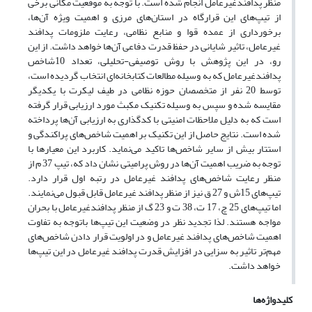
منظر پدافندغیرعامل انجام شده است. با توجه به موقعیت مکانی برخی
از تیپ‌های این قرارگاه در استان‌های مرزی و اهمیت ویژه آن‌ها،
برخورداری از عمده قوا و منابع نظامی، رعایت ملزومات پدافند
غیرعامل، تاثیر شایانی در حفظ قدرت دفاعی آن‌ها خواهد داشت. از این
رو، در این پژوهش با روش توصیفی-تحلیلی، تعداد 10شاخص
پدافندغیرعامل که به وسیله مطالعات کتابخانه‌ای انتخاب گردیده است،
توسط 20 نفر از متخصصان حوزه نظامی در طیف لیکرت با یکدیگر
مقایسه شده و سپس به وسیله تکنیک مکبث مورد ارزیابی قرار گرفته
است که به دلیل ملاحظات امنیتی با کدگذاری به ارزیابی آن‌ها پرداخته
شده است. نتایج حاصل از این تکنیک بر اهمیت شاخص‌های پراکندگی و
استتار بیش از سایر شاخص‌ها تاکید می‌نماید. کاربرد این معیارها با
توجه به ضریب اهمیت آن‌ها در روش پرامیتی نشان داد که، تیپ 37 م از
منظر رعایت شاخص‌های پدافند غیرعامل در رتبه اول قرار دارد.
تیپ‌های 15ش و 27 ق نیز از منظر پدافند غیرعامل قابل قبول می‌نمایند.
اما تیپ‌های 25 چ، 17 ت، 38 ت و 23 گ از منظر پدافندغیرعامل با بحران
مواجه هستند. لذا تجدید نظر در وضعیت این تیپ‌ها باتوجه به تفاوت
اهمیت شاخص‌های پدافند غیرعامل و در اولویت قرار دادن شاخص‌های
مهم‌تر تاثیر به سزایی در افزایش قدرت پدافند غیرعامل در این تیپ‌ها
خواهد داشت.
کلیدواژه‌ها