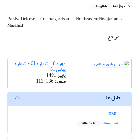
کلیدواژه‌ها
English
Passive Defense
Combat garrisons
Northeastern Nezaja Camp
Mashhad
مراجع
دوره 18، شماره 61 - شماره
پیاپی 61
پاییز 1401
صفحه
113-136
فایل ها
XML
اصل مقاله
684.52 K