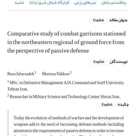
پدافندغیرعامل
تیپ‌های رزمی
قرارگاه شمال شرق نزاجا
مشهد
عنوان مقاله
English
Comparative study of combat garrisons stationed
in the northeastern regional of ground force from
the perspective of passive defense
نویسندگان
English
1
2
Reza Jafarzadeh
Morteza Nikkou
1
MSc. in Defensive Management, AJA Command and Staff University,
Tehran, Iran.
2
Researcher in Military Science and Technology Center, Shiraz, Iran.
چکیده
English
Today, the evolution of methods of warfare and the development of
weapons add to the need of increasing defense methods, including
attention to the requirements of passive defense in order to increase