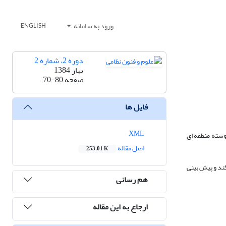
ورود به سامانه
ENGLISH
دوره 2، شماره 2
بهار 1384
صفحه
70-80
فایل ها
XML
وسته منطقه ای
اصل مقاله
253.01 K
 در محدوده فرکانسی HF (فرکانس زیاد)، 3-30MHZ با امواج آسمانی، طول موج کوتاه (SW) کار می کند و پیش بینی
هم رسانی
ارجاع به این مقاله