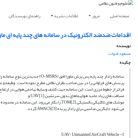
صفحه اصلی
مرور
اطلاعات نشریه
راهنمای نویسندگان
اقدامات ضدضد الکترونیک در سامانه های چند پایه ای ماو
نویسنده
مسعود قنوات
چکیده
سامانه رادار چند پایه پس پرش ماورا افق (O-MSRS) جدیدترین نوع سامانه راداری در حال توسعه است که نوع آن
پرسش های فراوانی را در بین صاحب نظران نظامی مطرح نموده است. وظیفه و عمل 
فراتر از خطوط مرزی است. این سامانه جهت کشف وسایط تهاجمی هوایی در ارتفاع
مسافت های زیاد مانند هواپیماهای بدون سرنشین UAV[1] و
می شود جایگزین مناسبی برای رادار پرنده AWACS[3] گردد.
1- UAV: Unmanned AirCraft Vehicle