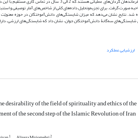
88. 6% بدست آمد. تکمیل‌کنندگان پرسش‌نامه‌ها و مصاحبه‌شوندگان شامل فرماندهان گردان‌های عملیاتی هستند که 2 الی 3 
 اساس تعداد 521 پرسشنامه تکمیل و قریب به 1268 دقیقه مصاحبه صورت گرفت. برای تجزیه‌وتحلیل داده‌های کمّی از شاخص‌های آمار توصیفی 
ز جدول فراوانی استفاده شد. نتایج نشان می‌دهد که میزان شایستگی‌های دانش‌آموختگان در حوزه معنویّت
دی شایستگی‌های سه‌گانۀ دانش‌آموختگان جوان، نشان داد که شایستگی‌های ارزشی، دارای 
ارزشیابی عملکرد
e desirability of the field of spirituality and ethics of t
ment of the second step of the Islamic Revolution of Iran
1
2
siyan
Alireza Mirjomehri