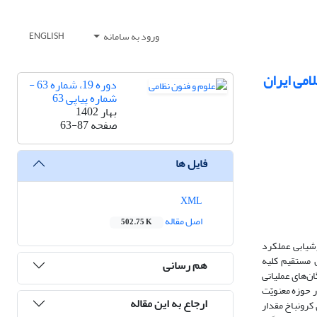
ورود به سامانه
ENGLISH
امی ایران
دوره 19، شماره 63 -
شماره پیاپی 63
بهار 1402
صفحه
63-87
فایل ها
XML
اصل مقاله
502.75 K
زشیابی عملکرد
 مستقیم کلیه
هم رسانی
یز دوره مقدماتی رسته‌ای و در زمان اجرای پژوهش (سال 1398) قریب به 2 الی 3 سال در یگان‌های عملیاتی
 حوزه معنویّت
ارجاع به این مقاله
 کرونباخ مقدار