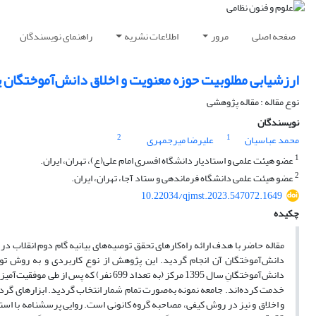
صفحه اصلی
مرور
اطلاعات نشریه
راهنمای نویسندگان
ارزشیابی مطلوبیت حوزه معنویت و اخلاق دانش‌آموختگان ی
نوع مقاله : مقاله پژوهشی
نویسندگان
2
1
محمد عباسیان
علیرضا میرجمهری
1
عضو هیئت علمی و استادیار دانشگاه افسری امام علی(ع)، تهران، ایران.
2
عضو هیئت علمی دانشگاه فرماندهی و ستاد آجا، تهران، ایران.
10.22034/qjmst.2023.547072.1649
چکیده
مقاله حاضر با هدف ارائه راه‌کارهای تحقق توصیه‌های بیانیه گام دوم انقلاب د
دانش‌آموختگان آن انجام گردید. این پژوهش از نوع کاربردی و به روش ت
خدمت کرده‌اند. جامعه نمونه به‌صورت تمام شمار انتخاب گردید. ابزارهای گ
و اخلاق و نیز در روش کیفی، مصاحبه گروه کانونی است. روایی پرسشنامه با استفا