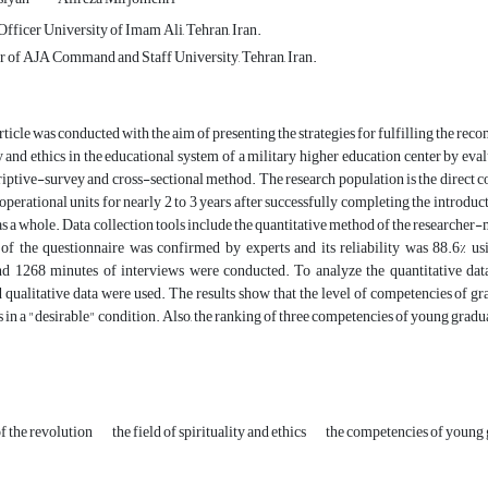
Officer University of Imam Ali, Tehran, Iran.
of AJA Command and Staff University, Tehran, Iran.
rticle was conducted with the aim of presenting the strategies for fulfilling the reco
ty and ethics in the educational system of a military higher education center by ev
iptive-survey and cross-sectional method. The research population is the direct c
 operational units for nearly 2 to 3 years after successfully completing the introdu
as a whole. Data collection tools include the quantitative method of the researcher
 of the questionnaire was confirmed by experts and its reliability was 88.6% us
d 1268 minutes of interviews were conducted. To analyze the quantitative data, d
alitative data were used. The results show that the level of competencies of gradua
s in a "desirable" condition. Also, the ranking of three competencies of young grad
f the revolution
the field of spirituality and ethics
the competencies of young