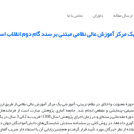
ارسال مقاله
داوران
تماس با ما
ک مرکز آموزش عالی نظامی مبتنی بر سند گام دوم انقلاب اسل
ر حوزه معنویّت و اخلاق در نظام تربیتی-آموزشی یک مرکز آموزش عالی نظامی از طریق ار
وصیفی-پیمایشی و مقطعی انجام شد. جامعه آماری پژوهش عبارت است از فرماندهان
دانش‌آموختگانِ سال 1395 مرکز (به تعداد 699 نفر) که پس از طی موفقیت‌آم
ردآوری داده‌ها، در روش کمّی، پرسشنامه سنجش شایستگی‌های دانش‌آموختگان جوان در
ده از نظر خبرگان مورد تأیید قرار گرفت و هم‌چنین پایایی آن با استفاده از ضریب آلفای