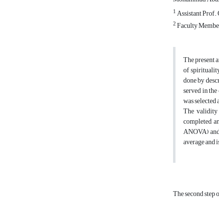
1
Assistant Prof. 
2
Faculty Member 
The present a
of spirituali
done by descr
served in the
was selected 
The validity
completed an
ANOVA) and qu
average and i
The second step o