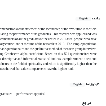
چکیده
English
mmendations of the statement of the second step of the revolution in the field
aluating the performance of its graduates. This research was applied and was
ommanders of all the graduates of the center in 2016 (699 people) who have
ctory course (and at the time of the research in 2019). The sample population
-made questionnaire and the qualitative method of the focus group interview.
ing Cronbach's alpha coefficient. Based on this, 521 questionnaires were
escriptive and inferential statistical indices (sample student t-test and
tes in the field of spirituality and ethics is significantly higher than the
uates showed that value competencies have the highest rank.
کلیدواژه‌ها
English
 graduates
performance appraisal
مراجع