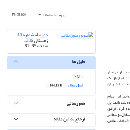
ورود به سامانه
ENGLISH
دوره 4، شماره 10
زمستان 1386
صفحه
81-85
فایل ها
ت. از این نظر
XML
ت ایران از یک
د. علاوه بر آن
اصل مقاله
104.15 K
ند. این اقوام
ه شده‌اند. این
هم رسانی
ده کرد. آزادی
شغال توسط ابر
ارجاع به این مقاله
اقدامات نظامی