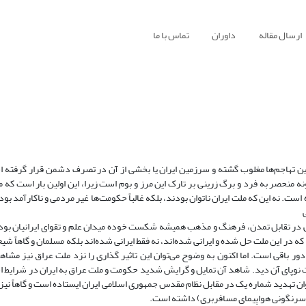
ارسال مقاله
داوران
تماس با ما
 این تهاجم‌ها مغلوب گشته و سرزمین ایران یا بخشی از آن در تصرف دشمن قرار گرفته اس
حصر به فرد و برگ زرینی بر تارک این مرز و بوم است زیرا، این اولین بار است که مل
ست. نه این که ملت ایران ناتوان بودند، بلکه غالباً حکومت‌ها غیر مردمی و ناکارآمد بودن
ی در تقابل تمدن، فرهنگ و مذهب همیشه شکست خوده میدان علم و تقوای ایرانیان بوده‌ا
 در این ملت حل شده و ایرانی شده‌اند، نه فقط ایرانی شده‌اند بلکه مسلمان و گاهاً شیع
دور باقی است. اما اکنون به وضوح می‌توان این تاثیر گذاری را نزد ملت عراق نیز مشاه
ت نوپای آن دید. شاهد آن تمایل و گرایش شدید حکومت و ملت عراق به ایران در شرایط ا
تهدید شماره یک در مقابل نظام مقدس جمهوری اسلامی ایران ایستاده است و گاهاً نیز 
سرنگونی هواپیمای مسافربری) داشته است.