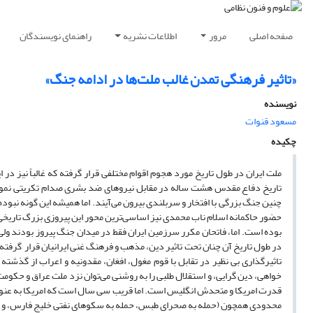
صفحه اصلی
مرور
اطلاعات نشریه
راهنمای نویسندگان
«تاثیر فرهنگی تمدن‌ غالب ملت‌ها در ادامه جنگ»
نویسنده
مسعود قنوات
چکیده
ملت ایران در طول تاریخ مورد هجوم اقوام مختلفی قرار گرفته که غالباً نیز در
تاریخ دفاع مقدس هشت ساله در مقابل نیروهای ضد بشری صدام تکریتی نمونه من
چنین جنگ بزرگی با افتخار و سربلندی بیرون می‌آیند. اما همیشه این گونه نبوده ا
حضور حاکمانه اسلام ناب محمدی نیز اساسی‌ترین محور این پیروزی بزرگ تاریخی
بوده است. اما، فاتحان مکرر سرزمین ایران فقط در میدان جنگ پیروز بودند ول
در طول تاریخ آن چنان تحت تاثیر دین، مذهب و فرهنگ غنی ایرانیان قرار گرفته که
تاثیرگذاری بی نظیر در تقابل با قوم مغول، افغان، مقدونیه و اعراب از گذشته 
خواهی، دین گرایی، و استقلال طلبی را به روشنی می‌توان نزد ملت عراق و حکوم
قدرت امریکا و متحدش انگلیس است. اما قریب سی سال است که امریکا به عنوان 
محدودی همچون (حمله به صحرای طبس، حمله به سکوهای نفتی خلیج فارس، و 