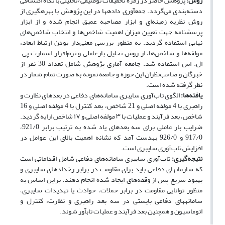
روش:
پژوهش حاضر در زمره تحقیقات توصیفی/تحلیلی با نگاه اکتشافی
دسته‌‌بندی می‌گردد. جمع­آوری داده­ها در این پژوهش با بهره­گیری از
روش نظریه زمینه‌ای و ابزار مصاحبه عمیق انجام
شده و از ابزار
پرسشنامه جهت تعیین میزان اهمیت شاخص‌‌ها و انتخاب شاخص‌های
نهایی استفاده گردید. به‌‌ منظور بررسی معنی‌‌دار بودن ارتباط ابعاد،
مولفه‌ها و شاخص‌ها، از روش تحلیل بارعاملی و نرم‌‌افزار اسمارت پی.
ال. اس استفاده شد. جامعه آماری پژوهش شامل تعداد 30 نفر از
خبرگان و صاحب‌‌نظران این حوزه و جامعه نمونه به صورت تمام شمار در
نظر گرفته شده است.
یافته‌ها:
الگوی تاب‌آوری سایبری سامانه‌های دفاعی در بعدهای نظارت و
راهبری با 4 مولفه اصلی و 21 شاخص، بعد کنترل با 4 مولفه اصلی و 16
شاخص، بعد فرآیند و عملیات با ۳ مولفه اصلی و ۱۷ شاخص ارایه گردید.
ضرایب بار عاملی برای سه بعدهای یاد شده به ترتیب برابر 921/0،
917/0 و 926/0 به­دست آمد که نشانه اهمیت بالای این عوامل در
افزایش تاب‌‌آوری سایبری است.
نتیجه‌گیری:
تاب‌‌‌آوری سایبری سامانه‌های دفاعی شامل اقداماتی است
که سازمان­های دفاعی باید برای مقاومت در برابر رخدادهای سایبری و
بهبود سریع پس از وقفه‌های ایجاد شده انجام دهند. براین اساس به
منظور توانایی مقاومت در برابر حملات، حوادث یا تهدیدات سایبری،
سامانه­های دفاعی بایستی در سه بعد راهبری و نظارت، کنترل و
اتوماسیون و همچنین بعد فرآیند و عملیات تاب­آور شوند.