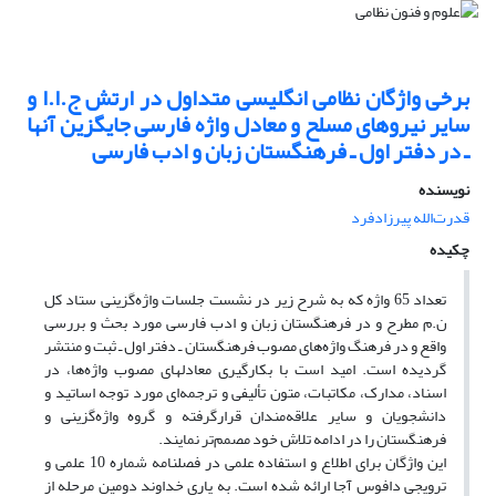
برخی واژگان نظامی انگلیسی متداول در ارتش ج.ا.ا و
سایر نیروهای مسلح و معادل واژه فارسی جایگزین آنها
ـ در دفتر اول ـ فرهنگستان زبان و ادب فارسی
نویسنده
قدرت‌الله پیرزادفرد
چکیده
تعداد 65 واژه که به شرح زیر در نشست جلسات واژه‌گزینی ستاد کل
ن.م مطرح و در فرهنگستان زبان و ادب فارسی مورد بحث و بررسی
واقع و در فرهنگ واژه‌های مصوب فرهنگستان ـ دفتر اول ـ ثبت و منتشر
گردیده است. امید است با بکارگیری معادلهای مصوب واژه‌ها، در
اسناد، مدارک، مکاتبات، متون تألیفی و ترجمه‌ای مورد توجه اساتید و
دانشجویان و سایر علاقه‌مندان قرارگرفته و گروه واژه‌گزینی و
فرهنگستان را در ادامه تلاش خود مصمم‌تر نمایند.
این واژگان برای اطلاع و استفاده علمی در فصلنامه شماره 10 علمی و
ترویجی دافوس آجا ارائه شده است. به یاری خداوند دومین مرحله از