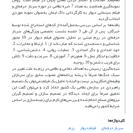
نمونه‌گیری هدفمند به تعداد 7 خبره نظامی در حوزه سرباز حرفه‌ای و
فیلم سینمایی دیوار به کارگردانی داگ لیمان به‌عنوان نمونه موردی
انتخاب گردید.
یافته‌ها: بر اساس بررسی به‌عمل‌آمده از کدهای استخراج شده توسط
خبرگان، پس از آن طی 3 جلسه نشست تخصصی ویژگی‌های سرباز
حرفه‌ای در رزم مبتنی بر تحلیل محتوای فیلم دیوار در 10 محور
شناسایی و دسته‌بندی شدند که عبارت‌اند از: 1. ارتباط و مخابرات، 2.
خود امدادی و دگر امدادی، 3. عملیات روانی، 4. دشمن‌شناسی، 5.
خلاقیت و ابتکار عمل، 6. هم‌رزم، 7. آموزش، 8. سرعت و دقت، 9. تلاش
برای فریب دشمن و 10. روحیه.
نتیجه‌گیری: رسیدن به اهداف دفاعی و نظامی در رزم به علت تغییر در
سبک جنگ‌ها صرفاً با ریشه برنامه‌های مصوب سابق برای سربازان
وظیفه‌ای امکان‌پذیر نیست و البته با تحلیل یک فیلم نمی‌توان یک تصمیم
راهبردی در سازمان نظامی یک کشور اتخاذ کرد و می‌توان گفت این
تحقیق صرفاً برای ایجاد دیدگاه در تصمیم سازان و تصمیم گیران
نیروهای مسلح انجام شده و بررسی‌های لازم برای زمینه‌سازی بر اساس
شرایط کشور را می‌طلبد.
کلیدواژه‌ها
سرباز حرفه‌ای
فیلم دیوار
رزم