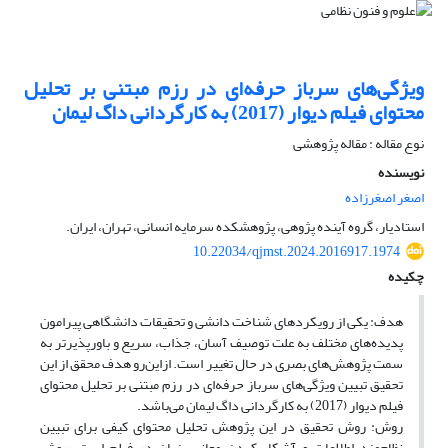
ویژگی‌های سرباز حرفه‌ای در رزم مبتنی بر تحلیل
محتوای فیلم دیوار (2017) به کارگردانی داگ لیمان
نوع مقاله : مقاله پژوهشی
نویسنده
اصغر اصغرزاده
استادیار، گروه آینده پژوهی، پژوهشکده سرمایه انسانی، تهران، ایران.
10.22034/qjmst.2024.2016917.1974
چکیده
هدف: یکی از رویکردهای شناخت دانشی و تحقیقات دانشگاهی پیرامون
پدیده‌های مختلف به علت توصیف آسان، جذاب، سریع و باورپذیرتر به
سمت پژوهش‌های بصری در حال تغییر است. ازاین‌رو هدف محقق از این
تحقیق تبیین ویژگی‌های سرباز حرفه‌ای در رزم مبتنی بر تحلیل محتوای
فیلم دیوار (2017) به کارگردانی داگ لیمان می‌باشد.
روش: روش تحقیق در این پژوهش تحلیل محتوای کیفی برای تبیین
نظام‌مند اطلاعات و آشکار کردن معانی پنهان در فیلم است. روش