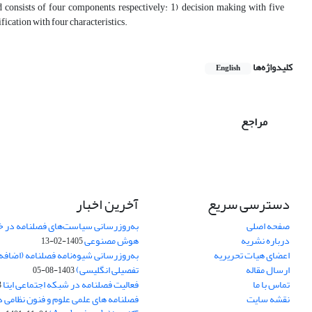
d consists of four components, respectively: 1) decision making with five
ification with four characteristics.
کلیدواژه‌ها
English
مراجع
دسترسی سریع
آخرین اخبار
صفحه اصلی
به‌روزرسانی سیاست‌های فصلنامه در 
درباره نشریه
هوش مصنوعی
1405-02-13
اعضای هیات تحریریه
به‌روزرسانی شیوه‌نامه فصلنامه (اضا
ارسال مقاله
تفصیلی انگلیسی)
1403-08-05
تماس با ما
فعالیت فصلنامه در شبکه اجتماعی ایتا
4
نقشه سایت
فصلنامه های علمی علوم و فنون نظامی 