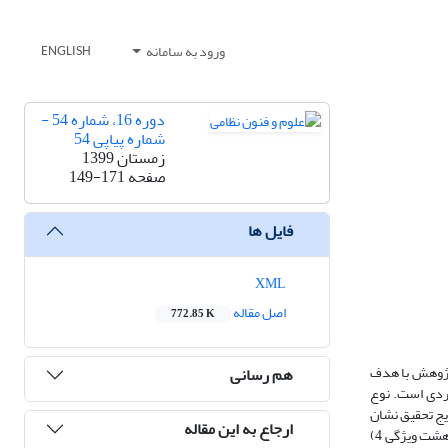
ورود به سامانه
ENGLISH
دوره 16، شماره 54 -
شماره پیاپی 54
زمستان 1399
صفحه
149-171
فایل ها
XML
اصل مقاله
772.85 K
 پژوهش با هدف
هم رسانی
بردی است. نوع
 توصیفی (فراوانی و میانگین) بود. نتایج تحقیق نشان
ارجاع به این مقاله
داد که فرماندهی و کنترل هوشمند در صحنه نبرد به ترتیب شامل چهار مؤلفه­ است که عبارت‌اند از: 1) تصمیم­گیری با پنج ویژگی 2) اقدام با سه ویژگی 3) مشاهده با هشت ویژگی 4)