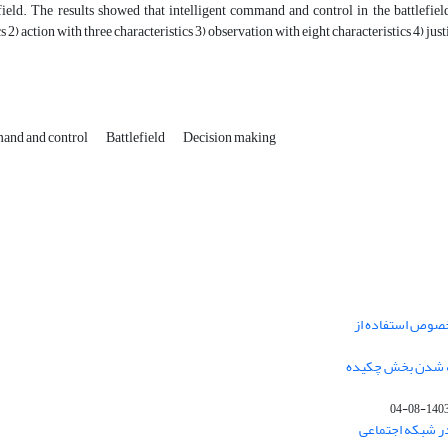
field. The results showed that intelligent command and control in the battlefiel
s 2) action with three characteristics 3) observation with eight characteristics 4) just
mand and control
Battlefield
Decision making
خصوص استفاده از
فه شدن بخش چکیده
1403-08-0
در شبکه اجتماعی