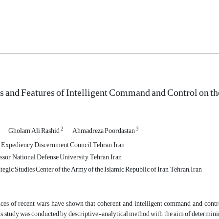
and Features of Intelligent Command and Control on the
2
3
Gholam Ali Rashid
Ahmadreza Poordastan
e Expediency Discernment Council, Tehran, Iran
sor, National Defense University, Tehran, Iran
tegic Studies Center of the Army of the Islamic Republic of Iran, Tehran, Iran
ces of recent wars have shown that coherent and intelligent command and contro
is study was conducted by descriptive-analytical method with the aim of determin