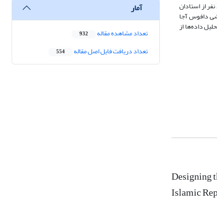
برای گردآوری داده‌ها علاوه بر بررسی متون و اسناد از مصاحبه نیمه‌ساختاریافته استفاده شده است. جهت احصاء ابعاد و مؤلفه‌ها با استفاده از روش تحلیل محتوا با 20 نفر از استادان
آمار
شی دافوس آجا
یل داده‌ها از
تعداد مشاهده مقاله
932
تعداد دریافت فایل اصل مقاله
554
Designing t
Islamic Rep