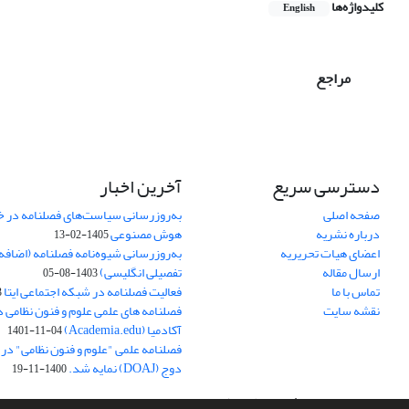
کلیدواژه‌ها
English
مراجع
دسترسی سریع
آخرین اخبار
صفحه اصلی
به‌روزرسانی سیاست‌های فصلنامه در 
درباره نشریه
هوش مصنوعی
1405-02-13
اعضای هیات تحریریه
به‌روزرسانی شیوه‌نامه فصلنامه (اضا
ارسال مقاله
تفصیلی انگلیسی)
1403-08-05
تماس با ما
فعالیت فصلنامه در شبکه اجتماعی ایتا
4
نقشه سایت
فصلنامه های علمی علوم و فنون نظامی 
آکادمیا (Academia.edu)
1401-11-04
فصلنامه علمی "علوم و فنون نظامی" در پا
دوج (DOAJ) نمایه شد.
1400-11-19
سامانه مدیریت نشریات علمی.
طراحی و پیاده سازی از
سیناوب