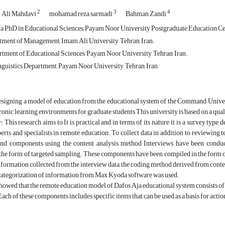
2
3
4
Ali Mahdavi
mohamad reza sarmadi
Bahman Zandi
a PhD in Educational Sciences, Payam Noor University Postgraduate Education Cent
tment of Management, Imam Ali University, Tehran, Iran.
rtment of Educational Sciences, Payam Noor University, Tehran, Iran.
nguistics Department, Payam Noor University, Tehran, Iran
signing a model of education from the educational system of the Command Universi
ronic learning environments for graduate students This university is based on a qua
This research aims to It is practical and in terms of its nature, it is a survey type 
erts and specialists in remote education. To collect data in addition to reviewing
nd components using the content analysis method Interviews have been conducte
n the form of targeted sampling. These components have been compiled in the form o
nformation collected from the interview data, the coding method derived from content 
 categorization of information from Max Kyoda software was used.
 showed that the remote education model of Dafos Aja educational system consists
Each of these components includes specific items that can be used as a basis for actio