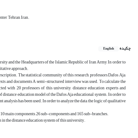
er, Tehran, Iran.
چکیده
English
ty and the Headquarters of the Islamic Republic of Iran Army, In order to
litative approach.
description. The statistical community of this research, professors Dafos Aja,
 texts and documents A semi-structured interview was used. To calculate the
d with 20 professors of this university, distance education experts and
f distance education model of the Dafos Aja educational system. In order to
analysis has been used. In order to analyze the data, the logic of qualitative
 of 10 main components, 26 sub-components and 165 sub-branches.
n in the distance education system of this university.