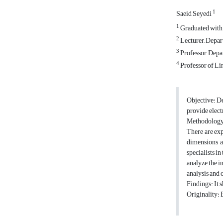
1
Saeid Seyedi
1
Graduated with 
2
Lecturer, Depar
3
Professor, Depa
4
Professor of Li
Objective: De
provide elect
Methodology: 
There are exp
dimensions a
specialists i
analyze the i
analysis and
Findings: It
Originality: 