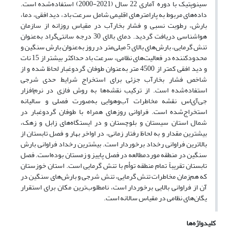
سینوپتیک با دوره آماری 22 سال (2021-2000) استفاده‌شده است.
داده‌های مربوط به پارامترهای اقلیمی شامل سرعت باد، دید افقی،‌ دما،
بارش، رطوبت نسبی و فشار بخارآب در مقیاس روزانه از سازمان
هواشناسی دریافت گردید. دمای بالای 30 درجه سانتی‌گراد به‌عنوان
تنش گرمایی، بارش‌های بالای 5 میلی‌متر در روز به‌عنوان بارش سنگین و
محدودکننده در فعالیت‌های نظامی، سرعت باد حداکثر بیشتر از 15 نات
و دید افقی کمتر از 4500 متر به‌عنوان طوفان گردوغبار لحاظ شده و از
شاخص فشار بخارآب جزئی برای استخراج شرایط حدی شرجی
استفاده‌شده است. از ترکیب نقشه‌ها به روش فازی در نرم‌افزار
جی‌آی‌اس نقشه مخاطرات آب‌وهوایی به‌صورت فصلی و سالیانه
استخراج‌شده است. فراوانی روزهای همراه با طوفان گردوغبار در
شمال استان سیستان و بلوچستان و در ایستگاه‌های زابل و زهک،
بیشترین مقدار و به لحاظ رفتار زمانی، در اواخر بهار و فصل تابستان از
بالاترین فراوانی رخداد برخوردار است. بیشترین رخداد فراوانی بارش
سنگین در منطقه مورد‌مطالعه در فصل پاییز و زمستان بوده‌است. فصل
تابستان تقریباً تمام منطقه توأم با تنش گرمایی است. استان خوزستان
که هم‌زمان مخاطرات تنش گرمایی، تنش شرجی و بارش‌های سنگین در
آن از فراوانی بالایی برخوردار است، نامطلوب‌ترین مکان برای استقرار
یگان‌های نظامی در مقیاس سالانه است.
کلیدواژه‌ها