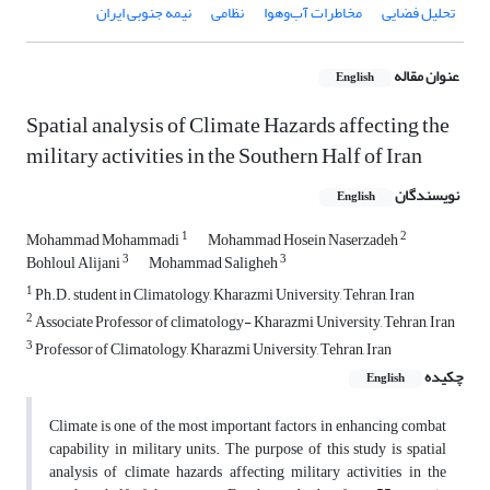
تحلیل فضایی
مخاطرات آب‌وهوا
نظامی
نیمه جنوبی ایران
عنوان مقاله
English
Spatial analysis of Climate Hazards affecting the
military activities in the Southern Half of Iran
نویسندگان
English
1
2
Mohammad Mohammadi
Mohammad Hosein Naserzadeh
3
3
Bohloul Alijani
Mohammad Saligheh
1
Ph.D. student in Climatology, Kharazmi University, Tehran, Iran
2
Associate Professor of climatology- Kharazmi University, Tehran, Iran
3
Professor of Climatology, Kharazmi University, Tehran, Iran
چکیده
English
Climate is one of the most important factors in enhancing combat
capability in military units. The purpose of this study is spatial
analysis of climate hazards affecting military activities in the