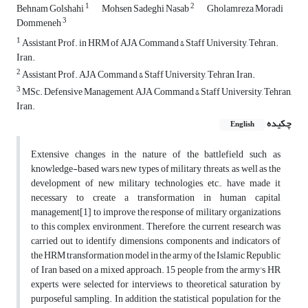
1
2
Behnam Golshahi
Mohsen Sadeghi Nasab
Gholamreza Moradi
3
Dommeneh
1
Assistant Prof. in HRM of AJA Command & Staff University, Tehran.
Iran.
2
Assistant Prof. AJA Command & Staff University, Tehran, Iran.
3
MSc. Defensive Management, AJA Command & Staff University, Tehran,
Iran.
چکیده
English
Extensive changes in the nature of the battlefield such as
knowledge-based wars, new types of military threats, as well as the
development of new military technologies, etc., have made it
necessary to create a transformation in human capital
management[1] to improve the response of military organizations
to this complex environment. Therefore, the current research was
carried out to identify dimensions, components and indicators of
the HRM transformation model in the army of the Islamic Republic
of Iran based on a mixed approach. 15 people from the army's HR
experts were selected for interviews to theoretical saturation by
purposeful sampling. In addition, the statistical population for the