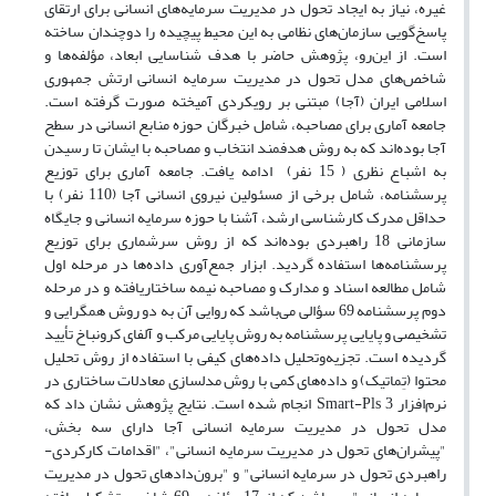
غیره، نیاز به ایجاد تحول در مدیریت سرمایه‌های انسانی برای ارتقای
پاسخ‌گویی سازمان‌های نظامی به این محیط پیچیده را دوچندان ساخته
است. از این‌رو، پژوهش حاضر با هدف شناسایی ابعاد، مؤلفه‌ها و
شاخص‌های مدل تحول در مدیریت سرمایه انسانی ارتش جمهوری
اسلامی ایران (آجا) مبتنی بر رویکردی آمیخته صورت گرفته است.
جامعه آماری برای مصاحبه، شامل خبرگان حوزه منابع انسانی در سطح
آجا بوده‌اند که به روش هدفمند انتخاب و مصاحبه با ایشان تا رسیدن
به اشباع نظری ( 15 نفر) ادامه یافت. جامعه آماری برای توزیع
پرسشنامه، شامل برخی از مسئولین نیروی انسانی آجا (110 نفر) با
حداقل مدرک کارشناسی ارشد، آشنا با حوزه سرمایه انسانی و جایگاه
سازمانی 18 راهبردی بوده‌اند که از روش سرشماری برای توزیع
پرسشنامه‌ها استفاده گردید. ابزار جمع‌آوری داده‌ها در مرحله اول
شامل مطالعه اسناد و مدارک و مصاحبه نیمه ساختاریافته و در مرحله
دوم پرسشنامه 69 سؤالی می‌باشد که روایی آن به دو روش همگرایی و
تشخیصی و پایایی پرسشنامه به روش پایایی مرکب و آلفای کرونباخ تأیید
گردیده است. تجزیه‌وتحلیل داده‌‌های کیفی با استفاده از روش تحلیل
محتوا (تِماتیک) و داده‌‌های کمی با روش مدلسازی معادلات ساختاری در
نرم‌افزار Smart-Pls 3 انجام شده است. نتایج پژوهش نشان داد که
مدل تحول در مدیریت سرمایه انسانی آجا دارای سه بخش،
"پیشران‌های تحول در مدیریت سرمایه انسانی"، "اقدامات کارکردی-
راهبردی تحول در سرمایه انسانی" و "برون‌دادهای تحول در مدیریت