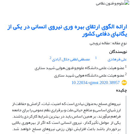
ارائه الگوی ارتقای بهره وری نیروی انسانی در یکی از
یگانهای دفاعی کشور
نوع مقاله : مقاله ترویجی
نویسندگان
2
1
علی فرهادی
مصطفی لطفی جلال آبادی
1
عضو هیئت علمی دانشگاه علوم و فنون هوایی شهید ستاری
2
عضو هیئت علمی دانشگاه هوایی شهید ستاری
10.22034/qjmst.2020.38957
چکیده
نیروهای مسلح به‌عنوان نهادی است که امنیت، ثبات، آرامش و حفاظت از
ارزش
های اساسی و منافع حیاتی ملت و برقراری نظم عمومی را برای جامعه
فراهم می­آورند، بر همین اساس باید در بهترین شرایط کارکردی باشند.
یکی از عوامل تأثیرگذار، نیروی انسانی است که اگر از بهره­وری بالایی
برخوردار باشد باعث افزایش توان رزمی نیروهای مسلح خواهد شد.