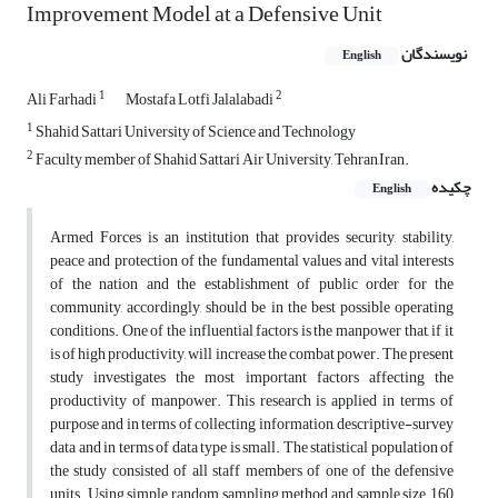
Improvement Model at a Defensive Unit
نویسندگان
English
1
2
Ali Farhadi
Mostafa Lotfi Jalalabadi
1
Shahid Sattari University of Science and Technology
2
Faculty member of Shahid Sattari Air University, Tehran,Iran.
چکیده
English
Armed Forces is an institution that provides security, stability,
peace and protection of the fundamental values ​​and vital interests
of the nation and the establishment of public order for the
community, accordingly, should be in the best possible operating
conditions. One of the influential factors is the manpower that, if it
is of high productivity, will increase the combat power. The present
study investigates the most important factors affecting the
productivity of manpower. This research is applied in terms of
purpose and in terms of collecting information, descriptive-survey
data and in terms of data type is small. The statistical population of
the study consisted of all staff members of one of the defensive
units. Using simple random sampling method and sample size, 160