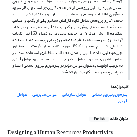
پژوهش حاضر به بررسی مهم‌ترین عوامل مؤثر بر بهره­وری نیروی
انسانی می­پردازد. این پژوهش ازنظر هدف کاربردی است و ازنظر شیوه
جمع­آوری اطلاعات توصیفی- پیمایشی و ازنظر نوع داده­ها کمی است.
جامعه آماری پژوهش شامل کلیه کارکنان ستادی یکی از یگان
های دفاعی
است که با استفاده از روش نمونه­گیری تصادفی ساده و حجم نمونه (با
استفاده از روش کوکران در جامعه محدود) به تعداد 160 نفر انتخاب
گردید. رواییپرسشنامه با نظر متخصصین و پایایی پرسشنامه با استفاده
از آلفای کرونباخ مقدار (89/0) مورد تائید قرار گرفت و به‌منظور
تجزیه‌وتحلیل داده
ها نیز از مدل معادلات ساختاری استفاده شد. بر
اساس یافته­های تحقیق، عوامل مدیریتی، عوامل سازمانی و عوامل فردی
به ترتیب اولویت به‌عنوان عوامل مؤثر بر بهره­وری نیروی انسانی احصا و
در پایان پیشنهادهای کاربردی ارائه شد.
کلیدواژه‌ها
بهره وری نیروی انسانی
عوامل سازمانی
عوامل مدیریتی
عوامل
فردی
عنوان مقاله
English
Designing a Human Resources Productivity