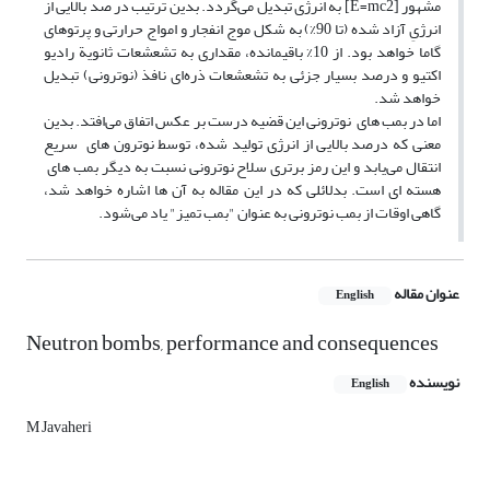
مشهور [E=mc2] به انرژی تبدیل می‌گردد. بدین ترتیب در صد بالایی از
انرژیِ آزاد شده (تا 90%) به شکل موج انفجار و امواج حرارتی و پرتوهای
گاما خواهد بود. از 10% باقیمانده، مقداری به تشعشعات ثانویة رادیو
اکتیو و در‌صد بسیار جزئی به تشعشعات ذره‌ای نافذ (نوترونی) تبدیل
خواهد شد.
اما در بمب های نوترونی این قضیه درست بر عکس اتفاق می‌افتد. بدین
معنی که درصد بالایی از انرژی تولید شده، توسط نوترون های سریع
انتقال می‌یابد و این رمز برتری سلاح نوترونی نسبت به دیگر بمب های
هسته ای است. بدلائلی که در این مقاله به آن ها اشاره خواهد شد،
گاهی اوقات از بمب نوترونی به عنوان "بمب تمیز" یاد می‌شود.
عنوان مقاله
English
Neutron bombs, performance and consequences
نویسنده
English
M Javaheri