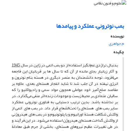
بمب نوترونی، عملکرد و پیامدها
نویسنده
م جواهری
چکیده
بدنبال تراژدی غم‌انگیز استفاده از دو بمب اتمی در ژاپن در سال
1945
و آثار زیانبار بجای مانده از آن که تا سال ها بر قربانیان این فاجعه
می‌افزود، توجه دانشمندان به عنصر دیگری در هسته بنام نوترون و
انرژی نهفته در آن جلب شد تا شاید انفجار هسته‌ای بعدی، علاوه بر
مقاصد صلح‌آمیز خود عواملی همچون مواد سمی و رادیواکتیو را که
سالیان متمادی بر محیط زیست و موجودات زنده اثر منفی می‌گذارد، در
بر نداشته باشد. بدین ترتیب دستیابی به فناوری نوترونی عملکرد
سایر بمب های هسته‌ای را تحت‌الشعاع قرار داد. در بمب های اتمی از
واکنش شکافت هستة اورانیوم و یا پلوتونیوم و در بمب های هیدروژنی
از واکنش گداخت هسته‌ای هیدروژن استفاده می‌شود. در این فرآیند و
در طی تغییرات عظیم نیروهای هسته‌ای، بخشی از جرم طبق معادلة