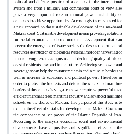
political and defense position of a country in the international
system and from a military and commercial point of view also
plays a very important role in national power and ability of
countries to achieve opportunities
.
Accordingly, there is a need for
a new approach to the sustainable development of the sea-based
Makran coast
.
Sustainable development means providing solutions
for social, economic and environmental development that can
prevent the emergence of issues such as the destruction of natural
resources, destruction of biological systems, improper harvesting of
marine living resources, injustice and declining quality of life of
coastal residents now and in the future
.
Achieving sea power and
sovereignty can help the country maintain and secure its borders, as
well as increase its economic and political power
.
Therefore, in
order to protect the interests and defend the waters and maritime
borders of the country, having a sea power requires a powerful navy,
efficient merchant fleet, maritime industry and advanced maritime
schools on the shores of Makran.
The purpose of this study is to
explain the effect of sustainable development of Makran Coasts on
the components of sea power of the Islamic Republic of Iran
.
According to the analysis, economic, social and environmental
developments have a positive and significant effect on the
components of sea power (merchant fleet, military fleet and schools