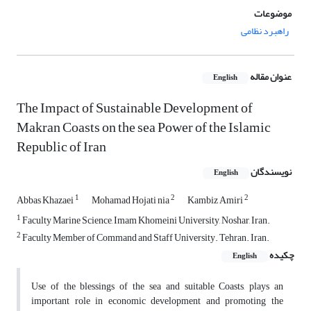
موضوعات
راهبرد نظامی
عنوان مقاله
English
The Impact of Sustainable Development of
Makran Coasts on the sea Power of the Islamic
Republic of Iran
نویسندگان
English
1
2
2
Abbas Khazaei
Mohamad Hojati nia
Kambiz Amiri
1
Faculty Marine Science, Imam Khomeini University, Noshar, Iran.
2
Faculty Member of Command and Staff University. Tehran. Iran.
چکیده
English
Use of the blessings of the sea and suitable Coasts, plays an
important role in economic development and promoting the