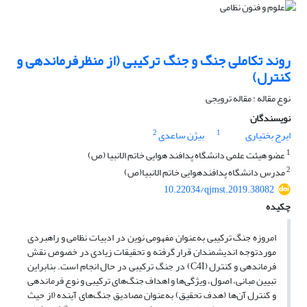
روند تکاملی جنگ و جنگ ترکیبی (از منظرفرماندهی و
کنترل)
نوع مقاله : مقاله ترویجی
نویسندگان
2
1
ایرج بختیاری
بیژن ساعدی
1
عضو هیئت علمی دانشگاه پدافند هوایی خاتم الانبیا (ص)
2
مدرس دانشگاه پدافندهوایی خاتم الانبیا(ص)
10.22034/qjmst.2019.38082
چکیده
امروزه جنگ ترکیبی به‌عنوان مفهومی نوین در ادبیات نظامی و راهبردی
موردتوجه اندیشمندان قرار گرفته و تحقیقات زیادی در خصوص نقش
فرماندهی و کنترل (C4I) در جنگ ترکیبی در حال انجام است. بنابراین
تبیین مبانی، اصول، ویژگی‌ها و اهداف جنگ‌های ترکیبی و نوع فرماندهی
و کنترل آن‌ها (هدف تحقیق) به‌عنوان مصادیق جنگ‌های آینده (از حیث