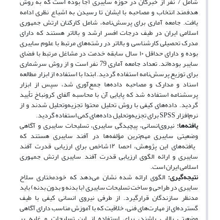
شامل 7 نفر از خبرگان در حوزه سایبری آجا بوده‌ است که به روش
هدفمند انتخاب و مصاحبه با ایشان تا رسیدن به اشباع نظری ادامه
یافت. جامعه آماری برای پرسش‌نامه، شامل کارکنان ارتش جمهوری
اسلامی ایران در طیف درجات افسر ارشد و بالاتر هستند که دارای
مدرک تحصیلی کارشناسی و بالاتر در رشته‌های مرتبط با علوم سایبری
بوده و دارای حداقل ۱۰ سال سابقه خدمت در مشاغل مرتبط با فضای
سایبر بوده‌اند. تعداد جامعه آماری 79 نفر است و از روش سرشماری
برای توزیع پرسش‌نامه استفاده گردید. ابتدا با استفاده از ابزار مطالعه
اسناد و مدارک و مصاحبه داده‌ها جمع‌آوری شد، سپس از ابزار
پرسشنامه استفاده شد که پایایی آن با محاسبه آلفای کرونباخ تأیید
گردید. داده‌های کیفی با روش تحلیل محتوا تجزیه‌وتحلیل شدند و از
نرم‌افزار SPSS برای تجزیه‌وتحلیل داده‌های کمی استفاده گردید.
یافته‌ها:
نیروی‌انسانی، پیچیدگی سایبری، تسلیحات سایبری و آگاهی
وضعیتی سایبری مهم‌ترین مؤلفه‌ها در آفند سایبری هستند که
یافته‌های این پژوهش، احصا ۱۲ شاخص برای ارزیابی قدرت آفند
سایبری و ارائه الگوی ارزیابی قدرت آفند سایبری ارتش جمهوری
اسلامی ایران است.
نتیجه‌گیری:
الگوی ارائه شده نشان می‌دهد که خودمختاری سلاح
سایبری در طراحی و ساخت تسلیحات سایبری (با بدنه و بدون بدنه) باید
مدنظر سازندگان قرارگیرد. از طرفی نیروی انسانی کیفی با طیف
گسترده‌ای از مهارت‌های فنی، خلاقیت که با آموزش مناسب دارای آگاهی
وضعیتی بالایی باشند، برای استفاده از این تسلیحات و غلبه بر