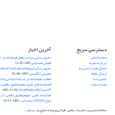
دسترسی سریع
آخرین اخبار
صفحه اصلی
به‌روزرسانی سیاست‌های فصلنامه در 
درباره نشریه
هوش مصنوعی
1405-02-13
اعضای هیات تحریریه
به‌روزرسانی شیوه‌نامه فصلنامه (اضا
ارسال مقاله
تفصیلی انگلیسی)
1403-08-05
تماس با ما
فعالیت فصلنامه در شبکه اجتماعی ایتا
4
نقشه سایت
فصلنامه های علمی علوم و فنون نظامی 
آکادمیا (Academia.edu)
1401-11-04
فصلنامه علمی "علوم و فنون نظامی" در پا
دوج (DOAJ) نمایه شد.
1400-11-19
سامانه مدیریت نشریات علمی.
طراحی و پیاده سازی از
سیناوب