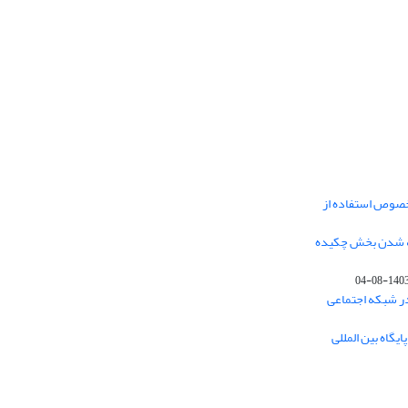
خصوص استفاده از
فه شدن بخش چکیده
1403-08-0
در شبکه اجتماعی
یگاه بین المللی