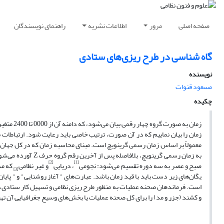
صفحه اصلی
مرور
اطلاعات نشریه
راهنمای نویسندگان
گاه شناسی در طرح ریزی‌های ستادی
نویسنده
مسعود قنوات
چکیده
زمان را بیان نماییم که در آن صورت، ترتیب خاصی باید رعایت شود. ارتباطات ب
معمولاً بر اساس زمان رسمی گرینویچ است. مبنای محاسبه زمان که در کل جهان 
به زمان رسمی گرینو
[2]
[1]
صبح و عصر به سه دوره تقسیم می‌شود: نجومی
، دریایی
و غیر نظامی
که مد
[3]
یگان‌های زیر دست باید با قید زمان باشد. عبارت‌های " آغاز روشنایی" و " پا
است. فرماندهان صحنه عملیات به منظور طرح ریزی نظامی و تسهیل کار ستادی، د
و کشند (جزر و مد) را برای کل صحنه عملیات یا بخش‌های وسیع جغرافیایی آن ته