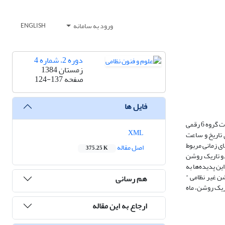
ورود به سامانه
ENGLISH
دوره 2، شماره 4
زمستان 1384
صفحه
124-137
فایل ها
زمان به صورت گروه چهار رقمی بیان می‌شود، که دامنه آن از 0000 تا 2400 متغیر است وتاریخ به ترتیب روز ، ماه، و سال درج می‌گردد، مگر هنگامی که لازم باشد به صورت گروه 6 رقمی
XML
 تاریخ و ساعت
ی زمانی مربوط
اصل مقاله
375.25 K
ست. هر دو تاریک روشن
ن پدیده‌ها به
ن غیر نظامی "
هم رسانی
ریک روشن، ماه
ارجاع به این مقاله