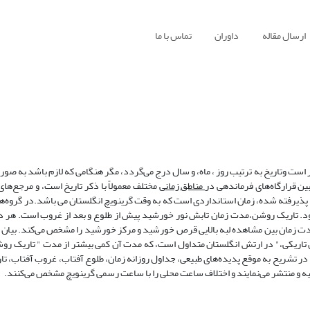
ارسال مقاله
داوران
تماس با ما
ین قرارگاه‌های فرماندهی در
مناطق زمانی
مختلف معمولاً با ذکر تاریخ است، و مرجع‌های
پذیرفته شده، زمان استانداردی است که به وقت گرینویچ انگلستان می باشد.در گروه‌ها
یچ، بلافاصله پس از آخرین رقم گروه حرف Z آورده می‌شود. تاریک روشن،مدت زمان تابش نور خورشید پیش از طلوع و بعد از غروب ا
ت زمان بین مشاهده لبه بالایی قرص خورشید و مرکز خورشید را مشخص می‌کند. بیان ای
یان تاریکی،" در ارتش انگلستان متداول است، که مدت آن کمی بیشتر از مدت " تاریک روش
ر تشریح به موقع پدیده‌های طبیعی، جداول روزانه زمان، طلوع آفتاب، غروب آفتاب، تا
یه و منتشر می‌نمایند و اختلاف ساعت محلی را با ساعت رسمی گرینویچ مشخص می‌کنند.