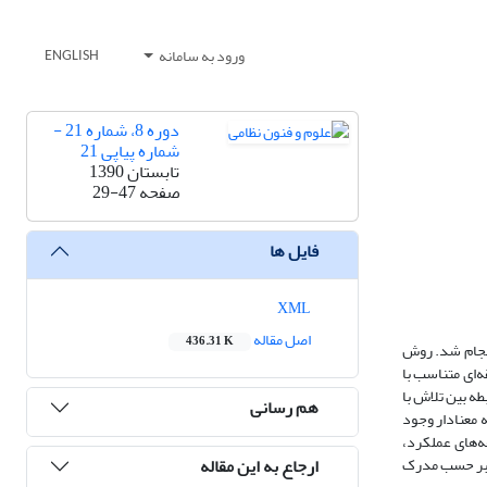
ورود به سامانه
ENGLISH
دوره 8، شماره 21 -
شماره پیاپی 21
تابستان 1390
صفحه
29-47
فایل ها
XML
اصل مقاله
436.31 K
انجام شد. روش
 طریق نمونه گیری تصادفی طبقه‌ای متناسب با
طه بین تلاش با
هم رسانی
 بین حمایت سازمانی با استرس رابطه معنادار وجود
یون چندگانه، از بین مولفه‌های عملکرد،
ارجاع به این مقاله
 بود که F مشاهده شده در خصوص توانایی بر حسب مدرک