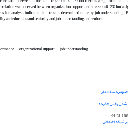
 correlation between effort and stress (r = -0. 23), but there is a significant an
orrelation was observed between organization support and stress (r =0. 23), but a si
ession analysis indicated that stress is determined more by job understanding. B
lity and education and seniority, and job understanding and seniorit.
rformance
organizational support
job understanding
خصوص استفاده از
فه شدن بخش چکیده
1403-08-0
در شبکه اجتماعی