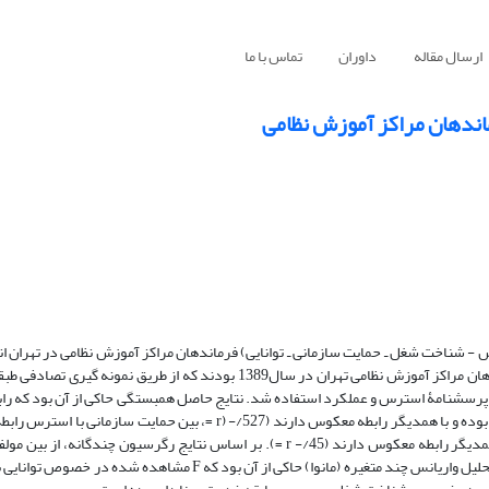
ارسال مقاله
داوران
تماس با ما
اندهان مراکز آموزش نظامی
 - شناخت شغل ـ حمایت سازمانی ـ توانایی) فرماندهان مراکز آموزش نظامی در تهران 
پژوهش، توصیفی و از نوع همبستگی می‌باشد. جامعه آماری شامل کلیه فرماندهان مراکز آموزش نظامی تهران در سال1389 بودند که از
ا از دو پرسشنامۀ استرس و عملکرد استفاده شد. نتایج حاصل همبستگی حاکی از آن بود که راب
استرس معنا دار نبوده(227/- = (r، رابطه بین شناخت شغل با استرس معنا دار بوده و با همدیگر رابطه معکوس دارند (527/- (r =،
ندارد (227/- (r=و رابطه بین توانایی فرماندهان با استرس معنا دار بوده وبا همدیگر رابطه معکوس دارند (45/- r =). بر اساس نتایج رگرس
شناخت شغل بهترین پیش بینی کننده استرس می‌باشد. نتایج حاصل از آزمون تحلیل واریانس چند متغیره (مانوا) حاکی از آن