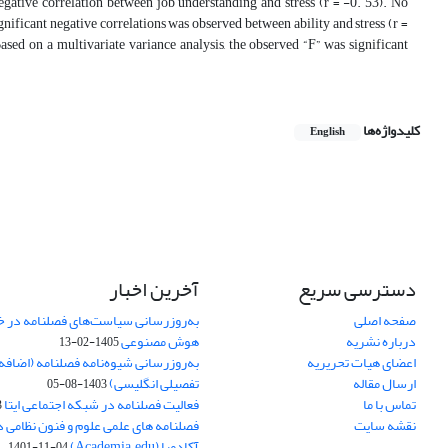
d negative correlation between job understanding and stress (r = -0. 53). No
gnificant negative correlations was observed between ability and stress (r =
ased on a multivariate variance analysis, the observed “F” was significant
کلیدواژه‌ها
English
دسترسی سریع
آخرین اخبار
صفحه اصلی
به‌روزرسانی سیاست‌های فصلنامه در 
درباره نشریه
هوش مصنوعی
1405-02-13
اعضای هیات تحریریه
به‌روزرسانی شیوه‌نامه فصلنامه (اضا
ارسال مقاله
تفصیلی انگلیسی)
1403-08-05
تماس با ما
فعالیت فصلنامه در شبکه اجتماعی ایتا
4
نقشه سایت
فصلنامه های علمی علوم و فنون نظامی 
آکادمیا (Academia.edu)
1401-11-04