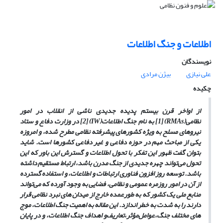
اطلاعات و جنگ اطلاعات
نویسندگان
علی نیازی
بیژن مرادی
چکیده
از اواخر قرن بیستم پدیده جدیدی ناشی از انقلاب در امور
نظامی(
RMAs
)
[1]
به نام جنگ اطلاعات
(IW)
[2]
در وزارت دفاع و ستاد
نیروهای مسلح به ویژه کشورهای پیشرفته نظامی مطرح شده، و امروزه
یکی از مباحث مهم در حوزه دفاعی و غیر دفاعی کشورها است. شاید
بتوان گفت ظهور این تفکر با تحول اطلاعات و گسترش این باور که این
تحول می‌تواند چهره جدیدی از جنگ مدرن باشد، ارتباط مستقیم داشته
باشد. توسعه روز افزون فناوری ارتباطات و اطلاعات، و استفاده‌ گسترده
از آن‌ در امور روزمره عمومی ‌و نظامی، فضایی به ‌وجود آورده که می‌تواند
منابع ملی یک کشور که به طورعمده خارج از میدان های نبرد نظامی قرار
دارند را به شدت به خطر اندازد. این مقاله به اهمیت جنگ اطلاعات، موج
های مختلف جنگ،عوامل‌مؤثر،تعاریف‌و اهداف جنگ اطلاعات، و در پایان