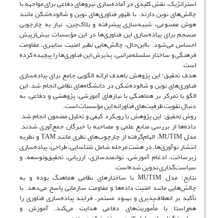
استراتژیک، نقش کلیدی در آماده‌سازی نیروهای دفاعی برای مواجهه با
چالش‌های نوین دارند. با ظهور فناوری‌های نوین و شالوده‌شکن مانند
هوش مصنوعی، شبیه‌سازی پیشرفته و بلاک‌چین، نیاز به چارچوبی
منسجم برای پیاده‌سازی این فناوری‌ها در این مؤسسات بیش‌ازپیش
احساس می‌شود. بااین‌حال، چالش‌هایی نظیر امنیت سایبری، مقاومت
فرهنگی و ساختار سلسله‌مراتبی، پذیرش این فناوری‌ها را پیچیده کرده
است.
هدف تحقیق: این پژوهش باهدف ارائه الگویی جامع برای پیاده‌سازی
فناوری‌های نوین و شالوده‌شکن در دانشگاه‌های نظامی انجام شد. این
الگو با تمرکز بر هماهنگی با نیازهای آموزشی، پژوهشی و دفاعی، به
دنبال تقویت ظرفیت‌های فناورانه این مؤسسات است.
روش تحقیق: این پژوهش با رویکرد کیفی و تحلیل مضمون انجام شد.
داده‌ها از بررسی منابع علمی و مصاحبه با خبرگان جمع‌آوری شدند.
مدل MUTIM، الهام‌گرفته از چارچوب‌های نظری مانند TAM و نظریه
انتشار نوآوری‌ها، در هشت مرحله شامل شناسایی، طراحی، پیاده‌سازی
زیرساخت، ادغام آموزشی، توانمندسازی، ارزیابی، تحقیق‌وتوسعه، و
سیاست‌گذاری تدوین شده‌است.
نتایج: مدل MUTIM با ساختارهای نظامی هماهنگ بوده و به
چالش‌هایی مانند امنیت داده‌ها و مقاومت سازمانی پاسخ می‌دهد. با
تأکید بر انعطاف‌پذیری و بهبود مستمر، فرایند پیاده‌سازی فناوری را
هم‌راستا با مأموریت‌های دفاعی هدایت می‌کند. آموزش و