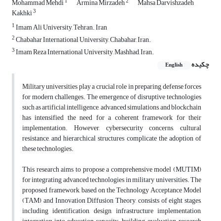
1
2
Mohammad Mehdi
Armina Mirzadeh
Mahsa Darvishzadeh
3
Kakhki
1
Imam Ali University, Tehran. Iran
2
Chabahar International University, Chabahar, Iran.
3
Imam Reza International University, Mashhad, Iran.
چکیده
English
Military universities play a crucial role in preparing defense forces
for modern challenges. The emergence of disruptive technologies
such as artificial intelligence, advanced simulations, and blockchain
has intensified the need for a coherent framework for their
implementation. However, cybersecurity concerns, cultural
resistance, and hierarchical structures complicate the adoption of
these technologies.
This research aims to propose a comprehensive model (MUTIM)
for integrating advanced technologies in military universities. The
proposed framework, based on the Technology Acceptance Model
(TAM) and Innovation Diffusion Theory, consists of eight stages,
including identification, design, infrastructure implementation,