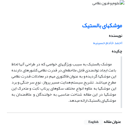
موشکهای بالستیک
نویسنده
احمد خادم حسینیه
چکیده
موشک بالستیک به سببب ویژگیهای خواصی که در طراحی آنها لحاظ
باعث ایجاد توانمندی قابل ملاحظه‌ای در قدرت نظامی کشورهای دارنده
این موشکها گردیده و به عنوان فاکتوری مهم در معادلات قدرت نظامی
مطرح میباشد. تشریح سیستم هدایت مسیر پرواز،‌ نوع سر جنگی و برد
این موشکها به علاوه انواع مختلف سکوهای پرتاپ ثابت و متحرک این
موشکها در این مقاله شناخت مناسبی به خوانندگان و علاقمندان به
موشکهای بالستیک ارائه میدهد.
عنوان مقاله
English