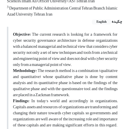
Sciences, Imam Ali Officer University (AS), Tehran, Iran
3
Department of Public Administration, Central Tehran Branch, Islamic
Azad University, Tehran, Iran
چکیده
English
Objective:
The current research is looking for a framework for
cyber security governance architecture in defense organizations
with a balanced managerial and technical view that considers cyber
security not only a set of new techniques and tools from a technical
and engineering point of view and does not deal with cyber security
only from a managerial point of view.
Methodology:
The research method is a combination (qualitative
and quantitative) whose qualitative phase is done by content
analysis and its quantitative phase is based on the findings of the
qualitative phase and with the questionnaire tool, and the findings
are placed in a Zackman framework.
Findings:
In today's world and accordingly in organizations;
Capitals, assets and resources of organizations are transforming and
changing their nature towards cyber capitals, so governments and
organizations are well aware of the increasing role and importance
of these capitals and are making significant efforts in this regard.