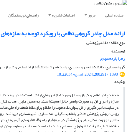
صفحه اصلی
مرور
اطلاعات نشریه
راهنمای نویسندگان
ارائه مدل چادر گروهی نظامی با رویکرد توجه به سازه‌های 
نوع مقاله : مقاله پژوهشی
نویسنده
زهرا یارمحمودی
گروه معماری، دانشکده هنر و معماری، واحد شیراز، دانشگاه آزاد اسلامی، شیراز، ایر
10.22034/qjmst.2024.2002917.1890
چکیده
هدف: چادر نظامی یکی از وسایل مورد نیاز نیروهای ارتش است که در روند کار آن‌
سازه و اجرای آن به صورت واقعی حائز اهمیت است. به همین دلیل، هدف کلا
در نهایت با بهره‌گیری از آن بتوان نقاط قوت را حفظ و برای نقاط ضعف راه‌حلی مناس
روش: روش پژوهش حاضر باماهیت کیفی، مدلسازی-شبیه‌سازی می‌باشد. روش ج
نظامی موجود، مدل نهایی پژوهشگر در نرم‌افزار راینو6 با افزونه‌ی گرس‌هاپر طراحی و در بخش یافته‌های پژوهش حاضر جهت استفاده‌ی ارتش ارائه شده است.
یافته‌ها: با پیشرفت تکنولوژی، مصالح جدید با خاصیت ضدآب و مقاوم بودن تول