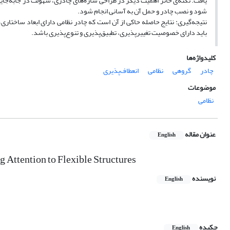
یافت. نکته‌ی حائز اهمیت دیگر در طراحی سازه‌های چادری، سهولت در جابه‌جای
شود و نصب چادر و حمل آن به آسانی انجام شود.
نتیجه‌گیری: نتایج حاصله حاکی از آن است که چادر نظامی دارای ابعاد ساختار
باید دارای خصوصیت تغییر‌پذیری، تطبیق‌پذیری و تنوع‌پذیری باشد.
کلیدواژه‌ها
چادر
گروهی
نظامی
انعطاف‌پذیری
موضوعات
نظامی
عنوان مقاله
English
 Attention to Flexible Structures
نویسنده
English
چکیده
English