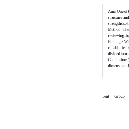
Aim: One of t
structure and
strengths, so 
Method: The 
reviewing the
Findings: Wit
capabilities 
divided into s
Conclusion: T
dimensions sh
Tent
Group