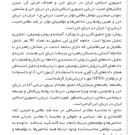
جمهوری اسلامی ایران در دریای خزر و اهداف فرعی آن، تبیین
چالش‌های امنیت دریایی جمهوری اسلامی ایران در دریای خزر و مشخص
نمودن مهم‏ترین عوامل نظامی مؤثر بر امنیت دریایی ج.ا. ایران در دریای
خزر و تعیین روابط بین شاخص‌ها و مؤلفه‏های مؤثر بر بُعد نظامی امنیت
دریایی ج.ا. ایران در دریای خزر است.
روش: نوع تحقیق کاربردی با رویکرد آمیخته و روش توصیفی- تحلیلی و
تحلیل محتوا است. جامعه آماری این تحقیق به تعداد 90 نفر شامل
نظامیان و غیرنظامیانی که دارای سابقه خدمت در مشاغل راهبردی با
ملاحظه آشنایی به مسائل راهبردی مرتبط با دریای خزر هستند. تجزیه و
تحلیل داده‌های کیفی با روش (دسته‌بندی داده‌ها، پردازش و قضاوت) و
داده‌های کمّی با روش تحلیل توصیفی صورت پذیرفته و تحلیل استنباطی
هم از داده‌های گردآوری شده با استفاده از آزمون (خی-2) و با استفاده
از نرم‌افزار (SPSS) مورد ارزیابی قرار گرفته است.
یافته‌ها: یافته‌های مهم این‌که حضور معنادار نیروی دریایی آجا در دریای
خزر و همچنین توجه ویژه مسئولین ذیربط به روابط بین‌الملل و توسعه
دیپلماسی دفاعی دریایی به‌منظور تقویت امنیت دریایی جمهوری اسلامی
ایران در دریای خزر الزامی است.
نتایج: با محاسبه مقادیر استنباطی در سه بُعد نظامی و امنیتی، بُعد
اقتصادی و بُعد سیاسی و حقوقی و مقایسه با مقادیر بحرانی همه
شاخص‌ها و مؤلفه‌های مرتبط با ابعاد سه گانه تأیید شده‌اند. با توجه به
ضریب توافقی محاسبه‌شده وجود ارتباط همه شاخص‌ها با مؤلفه‌ها و