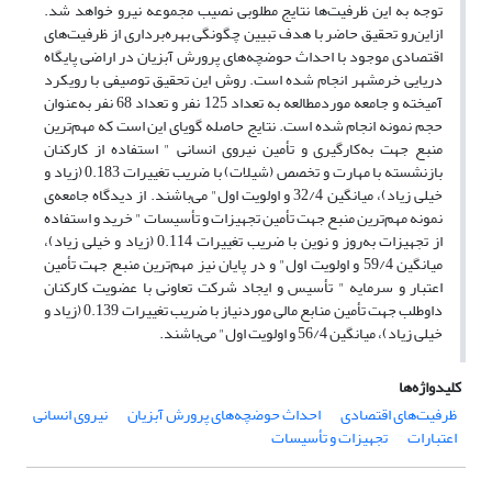
توجه به این ظرفیت­‌ها نتایج مطلوبی نصیب مجموعه نیرو خواهد شد.
ازاین‌رو تحقیق حاضر با هدف تبیین چگونگی بهره‌­برداری از ظرفیت­‌های
اقتصادی موجود با احداث حوضچه­‌های پرورش آبزیان در اراضی پایگاه
دریایی خرمشهر انجام شده است. روش این تحقیق توصیفی با رویکرد
آمیخته و جامعه موردمطالعه به تعداد 125 نفر و تعداد 68 نفر به‌عنوان
حجم نمونه انجام شده است. نتایج حاصله گویای این است که مهم‌ترین
منبع جهت به‌کارگیری و تأمین نیروی انسانی " استفاده از کارکنان
بازنشسته با مهارت و تخصص (شیلات) با ضریب تغییرات 0.183 (زیاد و
خیلی زیاد)، میانگین 32/4 و اولویت اول" می­‌باشند. از دیدگاه جامعه­‌ی
نمونه مهم‌ترین منبع جهت تأمین تجهیزات و تأسیسات " خرید و استفاده
از تجهیزات به‌روز و نوین با ضریب تغییرات 0.114 (زیاد و خیلی زیاد)،
میانگین 59/4 و اولویت اول" و در پایان نیز مهم‌ترین منبع جهت تأمین
اعتبار و سرمایه " تأسیس و ایجاد شرکت تعاونی با عضویت کارکنان
داوطلب جهت تأمین منابع مالی موردنیاز با ضریب تغییرات 0.139 (زیاد و
خیلی زیاد)، میانگین 56/4 و اولویت اول" می‌­باشند.
کلیدواژه‌ها
ظرفیت‌های اقتصادی
احداث حوضچه‌های پرورش آبزیان
نیروی انسانی
اعتبارات
تجهیزات و تأسیسات