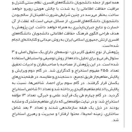
همه امور از جمله دانشجویان دانشگاه‌های افسری، نظام سنتی کنترل و
مراقبت حفاظت اطلاعاتی را به شدت با چالش هویتی روبرو خواهد
ساخت. به‌نظر می‌رسد در چنین شرایطی ضرورت اطمینان از سالم بودن
دانشجویان دانشگاه‌های افسری، از مسائل مهمی است که غفلت از آن
خسارت و نتایج جبران‌نا‌پذیری به‌ همراه خواهد داشت. این پژوهش با
هدف طراحی الگوی فرهنگ حفاظت اطلاعاتی دانشجویان دانشگاه‌های
افسری ارتش جمهوری اسلامی ایران به روش میدانی و کتابخانه‌ای انجام
شده است.
پژوهش از نوع تحقیق کاربردی- توسعه‌ای دارای یک سئوال اصلی و ۳
سئوال فرعی و برای تحلیل داده‌ها از روش توصیفی و استنباطی استفاده
شده است. در این پژوهش از مصاحبه با صاحب‌نظران و ادبیات تحقیق
تعداد ۲۵۵ مفهوم استخراج و کدگزاری شد. در گام دوم ویرایش و
پالایش مفاهیم از طریق تجمیع، دسته‌بندی و مقایسه، در طبقه‌بندی‌های
یکسان قرار گرفتند. در گام سوم برای احصاء شاخص‌ها، نسبت به
پالایش یا ادغام مفاهیم کلیدی پرداخته شد و تعداد ۶۱ شاخص استخراج
گردید. در گام چهارم طی یک فرآیند علمی و خبرگی، تعداد ۱۳ مؤلفه
استخراج شد؛ و در نهایت مؤلفه‌هایی که دارای مفاهیم مشترک و مشابه
بودند در ذیل یک طبقه سازماندهی شدند و تعداد ۴ بعد شامل
ساختاری، زمینه (محیط)، محتوا (رفتار) و مدیریت و رهبری استخراج
شد.