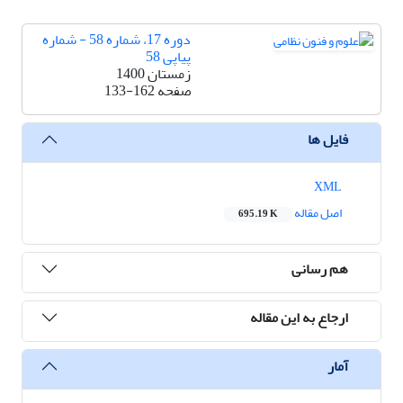
دوره 17، شماره 58 - شماره
پیاپی 58
زمستان 1400
صفحه
133-162
فایل ها
XML
اصل مقاله
695.19 K
هم رسانی
ارجاع به این مقاله
آمار