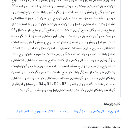
این تحقیق کاربردی بوده و با روش توصیفی – تحلیلی با انتخاب جامعه 20
نفره خبرگی پژوهش ادامه یافت. ابزار گردآوری اطلاعات این پژوهش را
دو پرسشنامه محقق ساخته برای توزیع در بین دو حوزه مطالعاتی
تشکیل داد. داده‌های حاصل از این تحقیق که با فن دلفی و با استفاده از
اجماع نظر خبرگان جمع آوری شده است و نتایج آن اجماع‌نظر حداقل 95
درصد خبرگان تحقیق بوده به عنوان آورده‌های تحقیق قید گردیده
است. مراحل روش علمی تحقیق به ترتیب طرح پرسش آغازی، مطالعات
اکتشافی ، طرح نظری مسئله تحقیق، ساختن مدل تحلیلی، مشاهده،
تحلیل اطلاعات و در نهایت، نتیجه گیری می‌باشد. به موجب این طرح ابتدا
ویژگی‌های نیروی انسانی کیفی از کلیه منابع و مصاحبه‌های اکتشافی
استخراج و از طریق ابزار پرسشنامه و مصاحبه حضوری با خبرگان اولویت
رتبه‌ای هر یک از ویژگی‌ها در پنج طبقه مشخص گردید. در تعیین
راهکارهای جذب در گروه‌های مختلف رسته‌ای در خانواده رسته‌های
بیست و هشت گانه چهار راهبرد R1 ، R2 ، R3 و R4 در مقابل آنهاقرار
گرفته و راهکارهای جذب در اولویت‌های اول و دوم مشخص گردید .
کلیدواژه‌ها
نیروی انسانی کیفی
ویژگی‌ها
جذب
ارتش جمهوری اسلامی ایران
عنوان مقاله