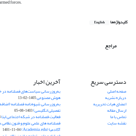
 armed forces.
کلیدواژه‌ها
English
مراجع
دسترسی سریع
آخرین اخبار
صفحه اصلی
به‌روزرسانی سیاست‌های فصلنامه در 
درباره نشریه
هوش مصنوعی
1405-02-13
اعضای هیات تحریریه
به‌روزرسانی شیوه‌نامه فصلنامه (اضا
ارسال مقاله
تفصیلی انگلیسی)
1403-08-05
تماس با ما
فعالیت فصلنامه در شبکه اجتماعی ایتا
4
نقشه سایت
فصلنامه های علمی علوم و فنون نظامی 
آکادمیا (Academia.edu)
1401-11-04
فصلنامه علمی "علوم و فنون نظامی" در پا