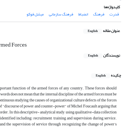
کلیدواژه‌ها
قدرت
فرهنگ
انضباط
فرهنگ سازمانی
میشل فوکو
عنوان مقاله
English
Armed Forces
نویسندگان
English
چکیده
English
mportant function of the armed forces of any country. These forces should
 words does not mean that the internal discipline of the armed forces must be
tinuous studying the causes of organizational culture defects of the forces
y of "discourse of power and counter-power" of Michel Foucault arguing that
der. In this descriptive‌-‌ analytical study, using qualitative-data collection
identified including: recruitment, training and supervision during service.
g and the supervision of service through recognizing the change of power’s