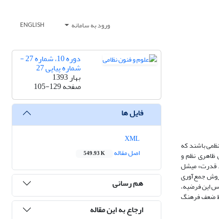
ورود به سامانه
ENGLISH
دوره 10، شماره 27 -
شماره پیاپی 27
بهار 1393
صفحه
105-129
فایل ها
XML
نظمی ‌باشند که
اصل مقاله
549.93 K
 ظاهری نظم و
ضد قدرت» میشل
 روش جمع‌آوری
هم رسانی
اس این فرضیه،
قاط ضعف فرهنگ
ارجاع به این مقاله