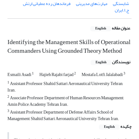
شایستگی
مهارت‌های مدیریتی
فرماندهان رده عملیاتی ارتش
ج.ا.ایران
عنوان مقاله
English
Identifying the Management Skills of Operational
Commanders Using Grounded Theory Method
نویسندگان
English
1
2
3
Esmaili Asadi
Hajieh Rajabi farjad
Mostafa Lotfi Jalalabadi
1
Assistant Professor, Shahid Sattari Aeronautical University, Tehran,
Iran.
2
Associate Professor, Department of Human Resources Management,
Amin Police Academy, Tehran, Iran.
3
Assistant Professor, Department of Defense Affairs, School of
Management, Shahid Sattari Aeronautical University, Tehran, Iran.
چکیده
English