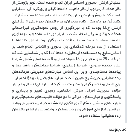
عملیاتی ارتش جمهوری اسلامی ایران انجام شده است. نوع پژوهش از
نظر هدف کاربردی، از نظر ماهیت داده­‌ها کیفی و رویکرد آن استقرایی
است که با روش نظریه­‌پردازی داده‌­بنیاد انجام شده است. مشارکت­
کنندگان در پژوهش، کلیه مدیران و فرماندهان خبره یکی از یگان­های
ارتش ج.ا.ا بودند که با بهره‌­گیری از روش نمونه­‌گیری غیراحتمالی
هدفمند و گلوله برفی انتخاب شدند. ابزار مورد استفاده جهت جمع­آوری
داده‌­ها مصاحبه نیمه ساختاریافته با خبرگان بود. تحلیل داده­‌ها با
استفاده از سه مرحله کدگذاری باز، محوری و انتخابی انجام شد. بر
اساس نتایج به‌دست‌آمده از تحلیل داده‌­ها 127 کد باز شناسایی شد که
در قالب 29 مقوله فرعی و 13 مقوله اصلی و 6 طبقه اصلی شامل شرایط
علی، پدیده محوری، شرایط زمینه­ای، شرایط مداخله‌­گر، راهبردها و
پیامدها دسته‌­بندی، و بر این اساس مهارت­‌های مدیریتی فرماندهان
رده عملیاتی بدین ­شرح تعیین شدند: مهارت‌­های فنی با دو مؤلفه مهارت­
های شغلی و نتیجه­گرایی (مدیریت عملکرد)، مهارت­های انسانی با چهار
مؤلفه مدیریت افراد، هوش اجتماعی، رهبری تغییر و پایداری و
پاسخگویی و مهارت­‌های ادراکی با دو مؤلفه قابلیت‌­های تصمیم‌­گیری و
مهارت­‌های بینشی. به‌کارگیری الگوی ارائه‌شده در این تحقیق می‌­تواند
در تعیین نیازهای آموزشی، ارزیابی عملکرد و انتصاب و ارتقا فرماندهان
رده عملیاتی استفاده شود.
کلیدواژه‌ها