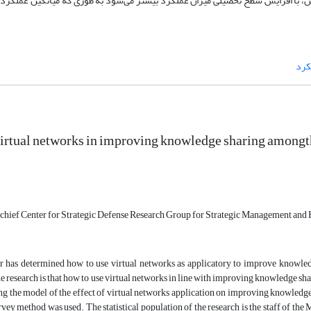
نین، با افزایش سطح تحصیلی میزان عملکرد بیشتر می‌شود به طوری که میانگین عملکرد
کرد
virtual networks in improving knowledge sharing amongt
ief Center for Strategic Defense Research Group for Strategic Management and
er has determined how to use virtual networks as applicatory to improve knowled
he research is that how to use virtual networks in line with improving knowledge shar
ing the model of the effect of virtual networks application on improving knowledge s
vey method was used. The statistical population of the research is the staff of the Mi