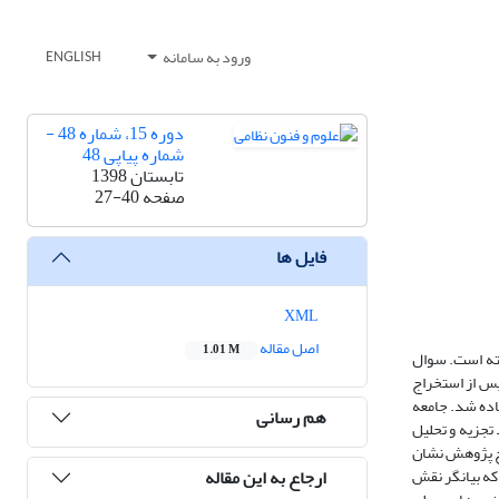
ورود به سامانه
ENGLISH
دوره 15، شماره 48 -
شماره پیاپی 48
تابستان 1398
صفحه
27-40
فایل ها
XML
اصل مقاله
1.01 M
خته است. سوال
پس از استخراج
اده شد. جامعه
هم رسانی
تجزیه و تحلیل
یج پژوهش نشان
ارجاع به این مقاله
که بیانگر نقش