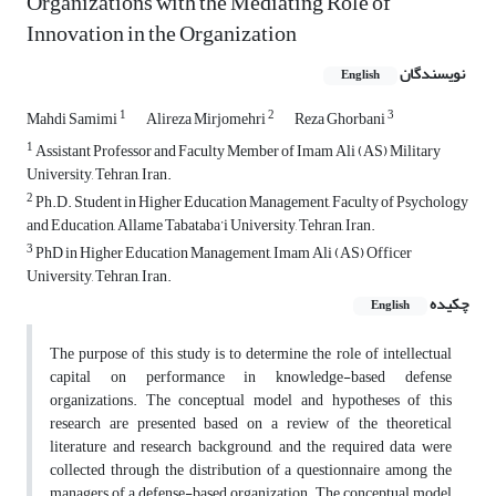
Organizations with the Mediating Role of
Innovation in the Organization
نویسندگان
English
1
2
3
Mahdi Samimi
Alireza Mirjomehri
Reza Ghorbani
1
Assistant Professor and Faculty Member of Imam Ali (AS) Military
University, Tehran, Iran.
2
Ph.D. Student in Higher Education Management, Faculty of Psychology
and Education, Allame Tabataba’i University, Tehran, Iran.
3
PhD in Higher Education Management, Imam Ali (AS) Officer
University, Tehran, Iran.
چکیده
English
The purpose of this study is to determine the role of intellectual
capital on performance in knowledge-based defense
organizations. The conceptual model and hypotheses of this
research are presented based on a review of the theoretical
literature and research background, and the required data were
collected through the distribution of a questionnaire among the
managers of a defense-based organization. The conceptual model