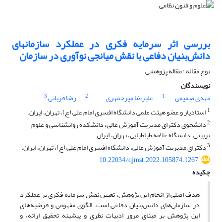
بررسی اثر سرمایه فکری در عملکرد سازمان‎های
دانش‌بنیان دفاعی با نقش میانجی نوآوری در سازمان
نوع مقاله : مقاله پژوهشی
نویسندگان
3
2
1
مهدی صمیمی
علیرضا میرجمهری
رضا قربانی
1
استادیار و عضو هیئت علمی دانشگاه افسری امام علی (ع)، تهران، ایران.
2
دانشجوی دکترای مدیریت آموزش عالی، دانشکده روانشناسی و علوم
تربیتی، دانشگاه علامه طباطبایی، تهران، ایران.
3
دکترای مدیریت آموزش عالی، دانشگاه افسری امام علی (ع)، تهران، ایران.
10.22034/qjmst.2022.105874.1267
چکیده
هدف اصلی از انجام این پژوهش، تعیین نقش سرمایه فکری بر عملکرد
در سازمان‌های دانش‌بنیان دفاعی است. الگوی مفهومی و فرضیه‌های
این پژوهش بر مبنای مرور ادبیات نظری و پیشینه تحقیق ارائه، و