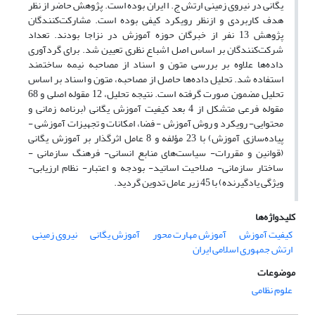
یگانی در نیروی زمینی ارتش ج. ا ایران بوده است. پژوهش حاضر از نظر
هدف کاربردی و ازنظر رویکرد کیفی بوده است. مشارکت‌کنندگان
پژوهش 13 نفر از خبرگان حوزه آموزش در نزاجا بودند. تعداد
شرکت‌کنندگان بر اساس اصل اشباع نظری تعیین شد. برای گردآوری
داده‌ها علاوه بر بررسی متون و اسناد از مصاحبه نیمه ساختمند
استفاده شد. تحلیل داده‌ها حاصل از مصاحبه، متون و اسناد بر اساس
تحلیل مضمون صورت گرفته است. نتیجه تحلیل، 12 مقوله اصلی و 68
مقوله فرعی متشکل از 4 بعد کیفیت آموزش یگانی (برنامه زمانی و
محتوایی- رویکرد و روش آموزش - فضا، امکانات و تجهیزات آموزشی -
پیاده‌سازی آموزش) با 23 مؤلفه و 8 عامل اثرگذار بر آموزش یگانی
(قوانین و مقررات- سیاست‌های منابع انسانی- فرهنگ ‌سازمانی -
ساختار سازمانی- صلاحیت اساتید- بودجه و اعتبار- نظام ارزیابی-
ویژگی یادگیرنده) با 45 زیر عامل تدوین گردید.
کلیدواژه‌ها
کیفیت آموزش
آموزش مهارت محور
آموزش یگانی
نیروی زمینی
ارتش جمهوری اسلامی ایران
موضوعات
علوم نظامی