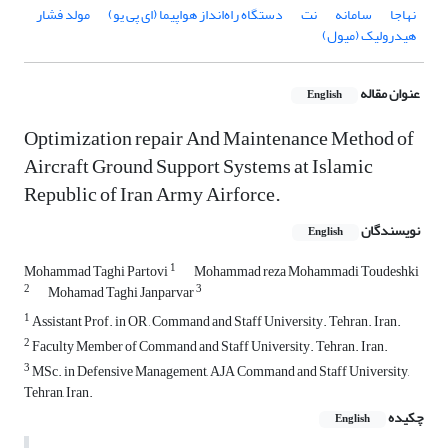
نهاجا
سامانه
نت
دستگاه راه‌انداز هواپیما (ای پی یو)
مولد فشار
هیدرولیک (میول)
عنوان مقاله
English
Optimization repair And Maintenance Method of
Aircraft Ground Support Systems at Islamic
Republic of Iran Army Airforce.
نویسندگان
English
1
Mohammad Taghi Partovi
Mohammad reza Mohammadi Toudeshki
2
3
Mohamad Taghi Janparvar
1
Assistant Prof. in OR , Command and Staff University. Tehran. Iran.
2
Faculty Member of Command and Staff University. Tehran. Iran.
3
MSc. in Defensive Management, AJA Command and Staff University,
Tehran, Iran.
چکیده
English