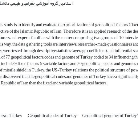
استادیار گروه آموزشی جغرافیای طبیعی دانشگ
is study is to identify and evaluate the (prioritization) of geopolitical factors (f
ctive of the Islamic Republic of Iran. Therefore, it is an applied research of the de
turers and experts familiar with the matter comprising two groups of 10 intervie
is way, the data gathering tools are interviews, researcher-made questionnaires and
s were tested through descriptive statistics (average coefficient) and inferential s
n of 77 geopolitical factors, codes and genome of Turkey, coded to 34, influencing t
 include 9 fixed factors, 5 variable factors and 20 geopolitical codes and genome
 missile shield in Turkey, the US-Turkey relations, the political structure of power
was discovered that the geopolitical codes and genomes of Turkey have a significantl
 Republic of Iran than the fixed and variable geopolitical factors.
tors of Turkey
Geopolitical codes of Turkey
Geopolitical genomes of Turke