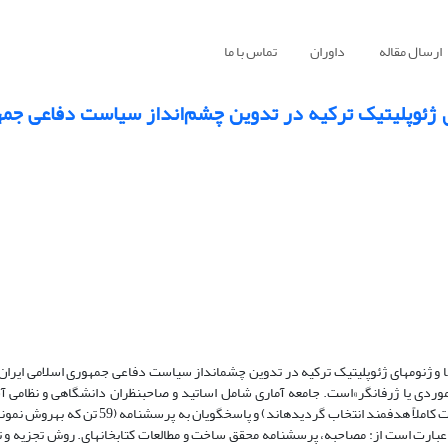
ارسال مقاله
داوران
تماس با ما
ای ژئوپلیتیک ترکیه در تدوین چشم‌انداز سیاست دفاعی جم
ا و ژنوم­های ژئوپلیتیک ترکیه در تدوین چشم­انداز سیاست دفاعی جمهوری اسلامی ایران م
وردی یا ژرفانگر»است. جامعه آماری شامل اساتید و صاحب­نظران دانشگاهی و نظامی 
پژوهش شامل دو گروه از خبرگان (مصاحبه شوندگان به­تعداد ده­تن که به­صورت کاملاً هدفمند انتخاب
هش عبارت است از: مصاحبه، پرسشنامه محقق ساخت و مطالعات کتابخانه­ای. روش تجزیه و ت