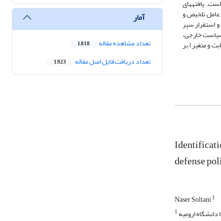
ست. یافته­های
وهش دال بر شناسایی 77 عامل، کُد و ژنوم ژئوپلیتیک ترکیه موثر بر تدوین چشم­انداره سیاست دفاعی ج.ا.ایران است که با توجه به کُدگذاری­های انجام شده به 34 عامل تلخیص و
آمار
ه در ناتو و استقرار سپر
 سیاست خارجی،
تعداد مشاهده مقاله
بت و متغیر) بر
1,818
تعداد دریافت فایل اصل مقاله
1,923
Identificati
defense pol
1
Naser Soltani
1
 دانشگاه ارومیه