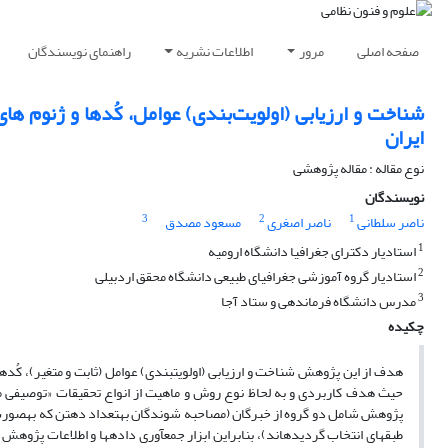
صفحه اصلی
مرور
اطلاعات نشریه
راهنمای نویسندگان
شناخت و ارزیابی (اولویت‌بندی) عوامل، کُدها و ژنوم ه
ایران
نوع مقاله : مقاله پژوهشی
نویسندگان
3
2
1
ناصر سلطانی
ناصر اصغری
مسعود مصدق
1
استادیار دکترای جغرافیا دانشگاه ارومیه
2
استادیار گروه آموزشی جغرافیای طبیعی دانشگاه محقق اردبیلی
3
مدرس دانشگاه فرماندهی و ستاد آجا
چکیده
هدف از این پژوهش شناخت و ارزیابی (اولویت­بندی) عوامل (ثابت و متغیر)، کُده
حیث هدف کاربردی و به لحاظ نوع روش و ماهیت از انواع تحقیقات «توصیفی م
طبقه­ای انتخاب گردیده­اند)، بنابراین ابزار جمع­آوری داده­ها و اطلاعات پژو