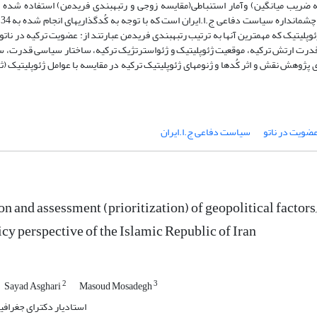
 ضریب میانگین) وآمار استنباطی(مقایسه زوجی و رتبه­بندی فریدمن) استفاده شده ا
پژ
 مجموع این عوامل 9 عامل ثابت، 5 عامل متغیر، 20 کُد و ژنوم ژئوپلیتیک که مهمترین آن­ها به ترتیب رتبه­بندی فریدمن عبارتند از: عضویت ترکی
ر و قدرت ارتش ترکیه، موقعیت ژئوپلیتیک و ژئواسترتژیک ترکیه، ساختار سیاسی قدرت،
ی پژوهش نقش و اثر کُدها و ژنوم­های ژئوپلیتیک ترکیه در مقایسه با عوامل ژئوپلیتیک (ثا
عضویت در ناتو
سیاست دفاعی ج.ا.ایران
on and assessment (prioritization) of geopolitical factor
icy perspective of the Islamic Republic of Iran
2
3
Sayad Asghari
Masoud Mosadegh
استادیار دکترای جغرافیا