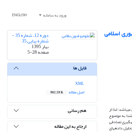
ورود به سامانه
ENGLISH
هوری اسلامی
دوره 12، شماره 35 -
شماره پیاپی 35
بهار 1395
صفحه
5-28
فایل ها
XML
اصل مقاله
902.59 K
ی­باشد؛ لذا از
هم رسانی
آشنا به موضوع
 گردیده­اند) و پاسخگویان به پرسشنامه (59 تن که به­روش نمونه­گیری تصادفی
ارجاع به این مقاله
حلیل داده­های