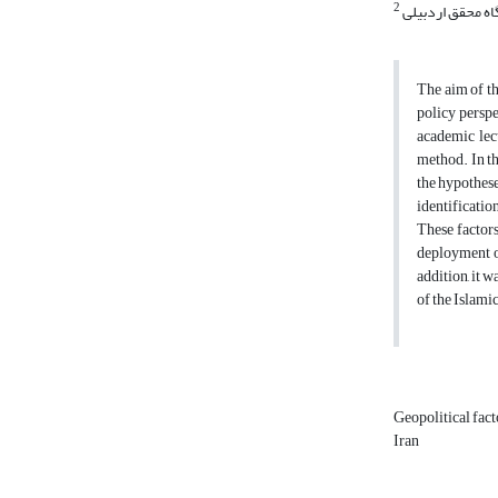
2
اه محقق اردبیلی
The aim of th
policy perspe
academic lec
method. In th
the hypothese
identificatio
These factors
deployment of
addition, it 
of the Islamic
Geopolitical fac
Iran