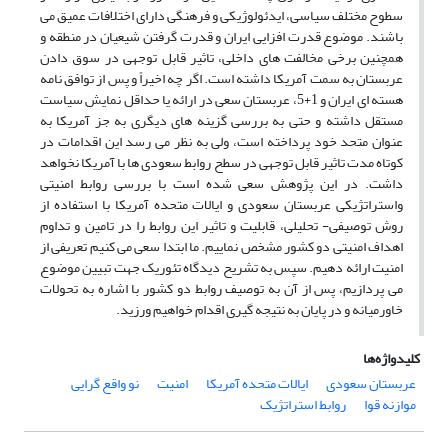
سطوح مختلف سیاسی، ایدئولوژیکی و فرهنگی دارای اختلافات عمیق می
باشند. موضوع قدرت افزایی ایران و قدرت گرفتن شیعیان در منطقه و
همچنین برخی مخالفت های داخلی، تاثیر قابل توجهی در سوق دادن
عربستان به سمت آمریکا داشته است. اگر چه اخیراً و پس از توافق نامه
هسته ای ایران و 1+5، عربستان سعی در ارائه یا حداقل نمایش سیاست
مستقل داشته و حتی به بررسی گزینه های دیگری به جز آمریکا به
عنوان متحد خود پرداخته است، ولی به نظر می رسد این اقدامات در
کوتاه مدت تاثیر قابل توجهی در سطح روابط سعودی ها با آمریکا نخواهد
داشت. در این پژوهش سعی شده است با بررسی روابط امنیتی
واستراتژیکی عربستان سعودی و ایالات متحده آمریکا با استفاده از
روش توصیفی- تحلیلی، قابلیت و تاثیر این روابط را در تامین و تداوم
اهداف امنیتی دو کشور مشخص نماییم. ما ابتدا سعی می کنیم تعریفی از
امنیت ارائه دهیم. سپس به تشریح دیدگاه تئوریک جهت تبیین موضوع
می پردازیم، پس از آن به توصیف روابط دو کشور با اشاره به تحولات
خاورمیانه و در پایان به نتیجه گیری اقدام خواهیم ورزید.
کلیدواژه‌ها
عربستان سعودی
ایالات متحده آمریکا
امنیت
نو واقع گرایی
موازنه قوا
روابط استراتژیک