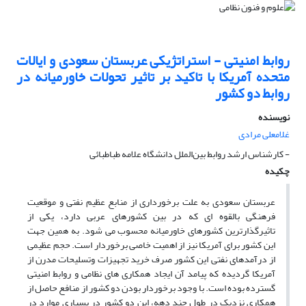
روابط امنیتی - استراتژیکی عربستان سعودی و ایالات
متحده آمریکا با تاکید بر تاثیر تحولات خاورمیانه در
روابط دو کشور
نویسنده
غلامعلی مرادی
- کارشناس ارشد روابط بین‌الملل دانشگاه علامه طباطبائی
چکیده
عربستان سعودی به علت برخورداری از منابع عظیم نفتی و موقعیت
فرهنگی بالقوه ای که در بین کشورهای عربی دارد، یکی از
تاثیرگذارترین کشورهای خاورمیانه محسوب می شود. به همین جهت
این کشور برای آمریکا نیز از اهمیت خاصی برخوردار است. حجم عظیمی
از درآمدهای نفتی این کشور صرف خرید تجهیزات وتسلیحات مدرن از
آمریکا گردیده که پیامد آن ایجاد همکاری های نظامی و روابط امنیتی
گسترده بوده است. با وجود برخوردار بودن دو کشور از منافع حاصل از
همکاری نزدیک در طول چند دهه، این دو کشور در بسیاری موارد در