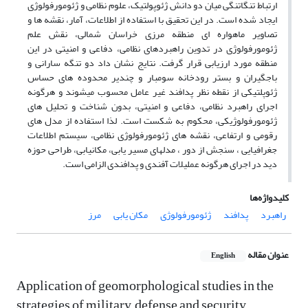
ارتباط تنگاتنگی میان دو دانش ژئوپولتیک، علوم نظامی و ژئومورفولوژی
ایجاد شده است. در این تحقیق با استفاده از اطلاعات، آمار، نقشه ها و
تصاویر ماهواره ای منطقه مرزی خراسان شمالی، نقش علم
ژئومورفولوژی در تدوین راهبرد­های نظامی، دفاعی و امنیتی در این
منطقه مورد ارزیابی قرار گرفت. نتایج نشان داد دو تنگه سارانی و
باجگیران و بستر رودخانه سومبار و چندیر محدوده های حساس
ژئوپلتیکی از نقطه نظر پدافند غیر عامل محسوب می­شوند و هرگونه
اجرای راهبرد نظامی، دفاعی و امنیتی، بدون شناخت و تحلیل های
ژئومورفولوژیکی، محکوم به شکست است. لذا استفاده از مدل های
رقومی و ارتفاعی، نقشه های ژئومورفولوژی نظامی، سیستم اطلاعات
جغرافیایی ، سنجش از دور ، مدل­های مسیر یابی، مکانیابی، طراحی حوزه
دید در اجرای هرگونه عملیلات آفندی و پدافندی الزامی است.
کلیدواژه‌ها
راهبرد
پدافند
ژئومورفولوژی
مکان یابی
مرز
عنوان مقاله
English
Application of geomorphological studies in the
strategies of military, defense and security