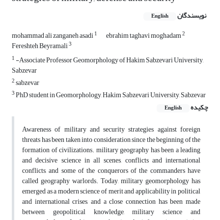
نویسندگان
English
1
2
mohammad ali zanganeh asadi
ebrahim taghavi moghadam
3
Fereshteh Beyramali
1
-Associate Professor Geomorphology of Hakim Sabzevari University,
Sabzevar
2
sabzevar
3
PhD student in Geomorphology, Hakim Sabzevari University, Sabzevar
چکیده
English
Awareness of military and security strategies against foreign
threats has been taken into consideration since the beginning of the
formation of civilizations. military geography has been a leading
and decisive science in all scenes, conflicts and international
conflicts, and some of the conquerors of the commanders have
called geography warlords. Today, military geomorphology has
emerged as a modern science of merit and applicability in political
and international crises, and a close connection has been made
between geopolitical knowledge, military science and