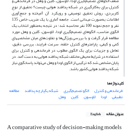
ضعف الگوهای تصمیم‌گیری اودا، لاوسون، کلین و وهل در فرماندهی و
کنترل برای به‌کارگیری در شبکه پدافند هوایی چیست؟ تحقیق از نوع
کاربردی، روش تحقیق توصیفی و رویکرد آن آمیخته و جمع‌آوری
اطلاعات به‌صورت میدانی است. جامعه آماری با یک ضریب خاص 135
نفر و حجم نمونه 100 نفر محاسبه شد؛ در نتیجه به‌منظور انتخاب یک
الگوی مناسب، الگو­های تصمیم‌گیری اودا، لاوسون، کلین و وهل مورد
مطالعه قرار گرفت و با بررسی ویژگی‌ها و تفاوت‌های میان مشخصه‎های
کمی و کیفی، پارامترهای کنترل حلقه، سرعت فرایند، بررسی دقیق،
تعامل و جزییات برای یک الگوی مطلوب در فرماندهی و کنترل برای
استفاده در شرایط محیطی مختلف شبکه پدافند هوایی به دست آمد. در
پایان مشخص شد که ترکیبی از الگوی اودا و وهل می‌تواند پاسخگوی نیاز
شبکه پدافند هوایی کشور باشد.
کلیدواژه‌ها
فرماندهی و کنترل
الگو تصمیم‌گیری
شبکه یکپارچه پدافند
مطالعه
تطبیقی
اودا
لاوسون
کلین
وهل
عنوان مقاله
English
A comparative study of decision-making models