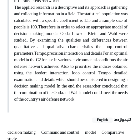
in the air defense network?
The applied research is a descriptive and its approach is gathering
and collecting information in a field.The statistical population was
calculated with a specific coefficient is 135 and a sample size of
people is 100.Therefore, in order to select an appropriate model of
decision making models, Ooda, Lawson, Klein, and Wahl were
studied. By examining the qualities and differences between
quantitative and qualitative characteristics, the loop control
parameters, Tempo, precision, interaction, and details For an optimal
model in the C2 for use in various environmental conditions, the air
defense network achieved.Also, to prioritize the indices obtained
using the feeder: interaction, loop control, Tempo, detailed
examination, and details, which should be considered in designing a
decision making model.In the end, the researcher concluded that
the combination of the Ooda and Wahl model could meet the needs
of the country's air defense network.
کلیدواژه‌ها
English
decision making
Command and control
model
Comparative
study