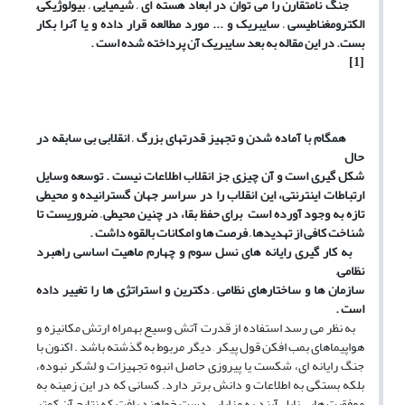
جنگ نامتقارن را می توان در ابعاد هسته ای , شیمیایی , بیولوژیکی,
الکترومغناطیسی , سایبریک و ... مورد مطالعه قرار داده و یا آنرا بکار
بست. در این مقاله به بعد سایبریک آن پرداخته شده است .
[1]
همگام با آماده شدن و تجهیز قدرتهای بزرگ , انقلابی بی سابقه در
حال
شکل گیری است و آن چیزی جز انقلاب اطلاعات نیست . توسعه وسایل
ارتباطات اینترنتی، این انقلاب را در سراسر جهان گسترانیده و محیطی
تازه به وجود آورده است برای حفظ بقا، در چنین محیطی , ضروریست تا
شناخت کافی از تهدیدها , فرصت ها و امکانات بالقوه داشت .
به کار گیری رایانه های نسل سوم و چهارم ماهیت اساسی راهبرد
نظامی,
سازمان ها و ساختارهای نظامی , دکترین و استراتژی ها را تغییر داده
است .
به نظر می رسد استفاده از قدرت آتش وسیع بهمراه ارتش مکانیزه و
هواپیماهای بمب افکن قول پیکر , دیگر مربوط به گذشته باشد . اکنون با
جنگ رایانه ای، شکست یا پیروزی حاصل انبوه تجهیزات و لشکر نبوده،
بلکه بستگی به اطلاعات و دانش برتر دارد. کسانی که در این زمینه به
موفقیت هایی نایل آیند به مزایایی دست خواهند یافت که نتایج آن کمتر