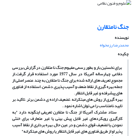
جنگ نامتقارن
نویسنده
محمدرضا رزمخواه
چکیده
برای نخستین بار و بطور رسمی مفهوم جنگ نا متقارن در گزارش بررسی
دفاعی چهارساله آمریکا در سال 1977 مورد استفاده قرار گرفت.از
مجموع تعریف های ارائه شده برای جنگ نا متقارن به چند عنصر اصلی از
جمله بهره گیری از نقاط ضعف و آسیب پذیری دشمن , استفاده از فناوری
های پیشرفته و غیر قابل انتظار ,
بهره گیری از روش های مبتکرانه , تضعیف اراده ی دشمن برتر , تاکید بر
تایید نامتناسب را می توان اشاره نمود .
ستاد مشترک آمریکا از جنگ نا متقارن تعریفی اینگونه دارد "به
کارگیری رویکردهای غیر قابل پیش بینی یا غیر متعارف برای خنثی
نمودن یا تضعیف قوای دشمن و در عین حال, بهره برداری از نقاط آسیب
پذیر او از طریق فناوری های غیر قابل انتظار یا روش های مبتکرانه"