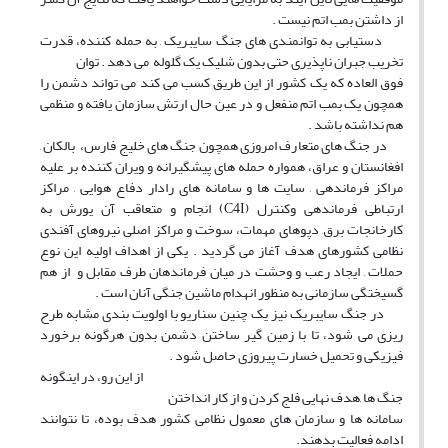
از داشتن بمب اتم نیست .
دستیابی به توانمندی های جنگ سایبریک , به حمله کننده، قدرت
تخریب جبران ناپذیری حتی بدون شلیک یک گلوله می دهد . توان
فوق العاده که یک کشور از این طریق کسب می کند می تواند دشمن را
همچون یک بمب اتم منفعل و در عین حال ارتش سازمان یافته و منظمی
هم نداشته باشد .
در جنگ های متعارف امروزی همچون جنگ های خلیج فارس، بالکان ,
افغانستان و عراق، همواره حمله های پیشگیرانه و ویران کننده بر علیه
مراکز فرماندهی , سایت ها و سامانه های رادار دفاع هوایی , مراکز
ارتباطی فرماندهی وکنترل (C4I) انجام و متعاقب آن یورش به
کارخانجات برق, دپوهای مهمات، سوخت و مراکز اصلی نیروهای آفندی
نظامی کشورهای هدف آغاز می گردید . یکی از اهداف اولیه این نوع
حملات , ایجاد رعب و وحشت در میان فرماندهان طرف مقابل و از هم
گسیختگی سازمانی به منظور انهدام ماشین جنگی آنان است .
در جنگ سایبریک نیز یک چنین سناریو با اولویت بندی مشابه طرح
ریزی می شود، تا با زمین گیر ساختن دشمن بدون هرگونه برخورد
فیزیکی و تحمیل خسارت پیروزی حاصل شود .
از این رو، در اینگونه
جنگ ها ,هدف نهایی فلج کردن و از کار انداختن
سامانه ها و سازمان های معمول نظامی کشور هدف بوده، تا نتوانند
ادامه فعالیت بدهند.