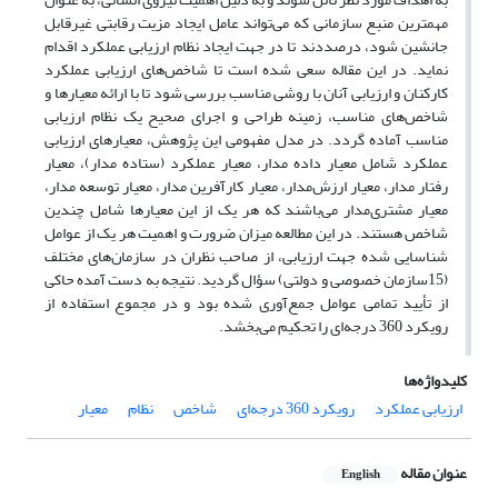
مهمترین منبع سازمانی که می‌تواند عامل ایجاد مزیت رقابتی غیرقابل
جانشین شود، درصددند تا در جهت ایجاد نظام ارزیابی عملکرد اقدام
نماید. در این مقاله سعی شده است تا شاخص‌های ارزیابی عملکرد
کارکنان و ارزیابی آنان با روشی مناسب بررسی شود تا با ارائه معیارها و
شاخص‌های مناسب، زمینه طراحی و اجرای صحیح یک نظام ارزیابی
مناسب آماده‌ گردد. در مدل مفهومی این پژوهش، معیارهای ارزیابی
عملکرد شامل معیار داده مدار، معیار عملکرد (ستاده مدار)، معیار
رفتار مدار، معیار ارزش‌مدار، معیار کارآفرین مدار، معیار توسعه مدار،
معیار مشتری‌مدار می‌باشند که هر یک از این معیارها شامل چندین
شاخص هستند. در این مطالعه میزان ضرورت و اهمیت هر یک از عوامل
شناسایی شده جهت ارزیابی، از صاحب نظران در سازمان‌های مختلف
(15سازمان خصوصی و دولتی) سؤال گردید. نتیجه به دست آمده حاکی
از تأیید تمامی عوامل جمع‌آوری شده بود و در مجموع استفاده از
رویکرد 360 درجه‌ای را تحکیم می‌بخشد.
کلیدواژه‌ها
ارزیابی عملکرد
رویکرد 360 درجه‌ای
شاخص
نظام
معیار
عنوان مقاله
English