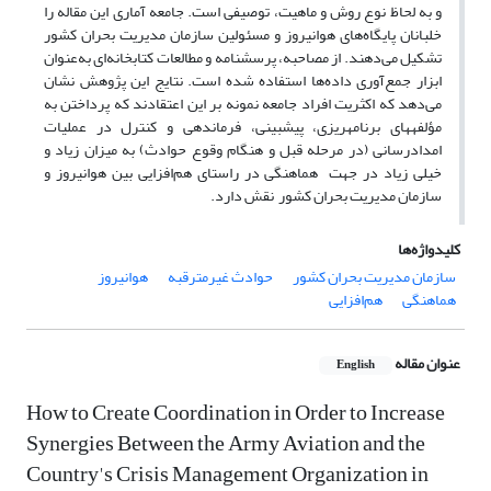
و به لحاظ نوع روش و ماهیت، توصیفی است. جامعه آماری این مقاله را
خلبانان پایگاه‌های هوانیروز و مسئولین سازمان مدیریت بحران کشور
تشکیل می‌دهند. از مصاحبه، پرسشنامه و مطالعات کتابخانه‌ای به‌عنوان
ابزار جمع‌آوری داده‌ها استفاده شده است. نتایج این پژوهش نشان
می‌دهد که اکثریت افراد جامعه نمونه بر این اعتقادند که پرداختن به
مؤلفه­های برنامه­ریزی، پیش­بینی، فرماندهی و کنترل در عملیات
امدادرسانی (در مرحله قبل و هنگام وقوع حوادث) به میزان زیاد و
خیلی زیاد در جهت هماهنگی در راستای هم‌افزایی بین هوانیروز و
سازمان مدیریت بحران کشور نقش دارد.
کلیدواژه‌ها
سازمان مدیریت بحران کشور
حوادث غیرمترقبه
هوانیروز
هماهنگی
هم‌افزایی
عنوان مقاله
English
How to Create Coordination in Order to Increase
Synergies Between the Army Aviation and the
Country's Crisis Management Organization in